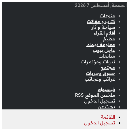
الجمعة, أغسطس 7 2026
منوعات
كتاب و مقالات
سياحة وأثار
أقلام القراء
مطبخ
معلومة تهمك
عاجل تيوب
متابعات
ندوات ومؤتمرات
مجتمع
حقوق وحريات
غرائب وعجائب
فيسبوك
ملخص الموقع RSS
تسجيل الدخول
بحث عن
القائمة
تسجيل الدخول