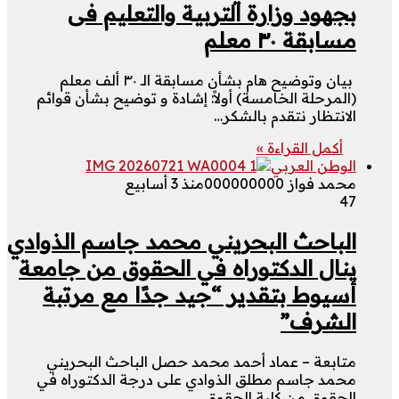
بجهود وزارة التربية والتعليم فى
مسابقة ٣٠ معلم
بيان وتوضيح هام بشأن مسابقة الـ ٣٠ ألف معلم
(المرحلة الخامسة) أولاً: إشادة و توضيح بشأن قوائم
الانتظار نتقدم بالشكر…
أكمل القراءة »
الوطن العربي
محمد فواز 000000000
منذ 3 أسابيع
47
الباحث البحريني محمد جاسم الذوادي
ينال الدكتوراه في الحقوق من جامعة
أسيوط بتقدير “جيد جدًا مع مرتبة
الشرف”
متابعة – عماد أحمد محمد حصل الباحث البحريني
محمد جاسم مطلق الذوادي على درجة الدكتوراه في
الحقوق من كلية الحقوق…