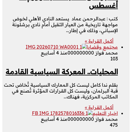
أغسطس
كتب : عبدالرحمن عماد يستعد النادي الأهلي لخوض
مواجهة تاريخية من العيار الثقيل أمام نادي برشلونة
الإسباني، وذلك في إطار…
أكمل القراءة »
مجتمع وقضايا
محمد فواز 000000000
منذ 4 أسابيع
103
المحليات.. المعركة السياسية القادمة
بقلم ندا كامل ليست كل المعارك السياسية تُخاض تحت
قبة البرلمان، وليست كل القرارات المؤثرة تُصنع في
المكاتب المركزية، فهناك…
أكمل القراءة »
اخبار التعليم
محمد فواز 000000000
منذ 4 أسابيع
475