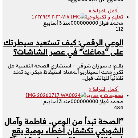
أكمل القراءة »
تعليم و تكنولوجيا
محمد فواز 000000000
منذ 3 أسابيع
112
الوعي الرقمي: كيف تستعيد سيطرتك
على “دماغك” في عصر الشاشات؟
بقلم: د. سوزان شوقي – استشاري الصحة النفسية هل
تكرر معك السيناريو المعتاد: استيقاظ مبكر، يد تمتد
تلقائياً للهاتف قبل…
أكمل القراءة »
تحقيقات و تقارير
محمد فواز 000000000
منذ 3 أسابيع
484
“الصحة تبدأ من الوعي.. فاطمة وآمال
الشوبكي تكشفان أخطاء يومية يقع