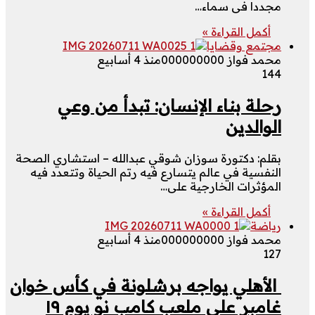
مجددا فى سماء…
أكمل القراءة »
مجتمع وقضايا
محمد فواز 000000000
منذ 4 أسابيع
144
رحلة بناء الإنسان: تبدأ من وعي
الوالدين
بقلم: دكتورة سوزان شوقي عبدالله – استشاري الصحة
النفسية في عالم يتسارع فيه رتم الحياة وتتعدد فيه
المؤثرات الخارجية على…
أكمل القراءة »
رياضة
محمد فواز 000000000
منذ 4 أسابيع
127
الأهلي يواجه برشلونة في كأس خوان
غامبر على ملعب كامب نو يوم ١٩