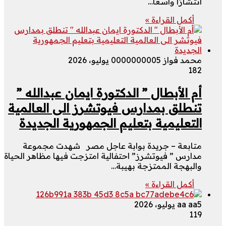
انتشارًا واسعًا…
أكمل القراءة »
محمد فواز 000000000
5 يوليو، 2026
182
أم الأبطال ” الدكتورة ايمان عبدالله ”
تنطلق بمدارس فيوتشرز الى العالمية
التعليمية بتعليم الجمهورية الجديدة
متابعة – جريدة بوابة عاجل مصر شهدت مجموعة
مدارس ” فيوتشرز” احتفالية امتزجت فيها مظاهر الحياة
والبهجة الممتزجة بهيبة…
أكمل القراءة »
5 يوليو، 2026
aa aa
119