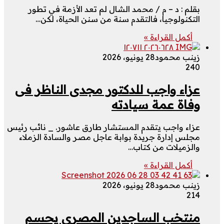
بقلم : د – م / محمد الشال لم تعد الأزمة في تطور
التكنولوجيا، فالتقدم سنة من سنن الحياة، لكن…
أكمل القراءة »
زينب محمود
28 يونيو، 2026
240
عزاء واجب للدكتور مجدى الناظر فى
وفاة عمة سيادته
عزاء واجب يتقدم المستشار طارق عاشور. _ نائب رئيس
مجلس إدارة جريدة بوابة عاجل مصر والسادة الزملاء
والزميلات من كتاب…
أكمل القراءة »
زينب محمود
28 يونيو، 2026
214
منتخب الساجدين المصرى يحسم