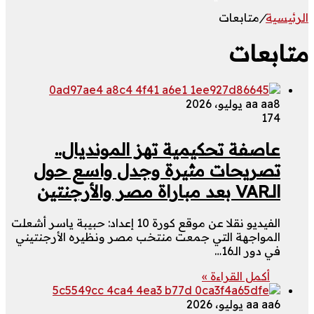
الرئيسية
/
متابعات
متابعات
8 يوليو، 2026
aa aa
174
عاصفة تحكيمية تهز المونديال..
تصريحات مثيرة وجدل واسع حول
الـVAR بعد مباراة مصر والأرجنتين
الفيديو نقلا عن موقع كورة 10 إعداد: حبيبة ياسر أشعلت
المواجهة التي جمعت منتخب مصر ونظيره الأرجنتيني
في دور الـ16…
أكمل القراءة »
6 يوليو، 2026
aa aa