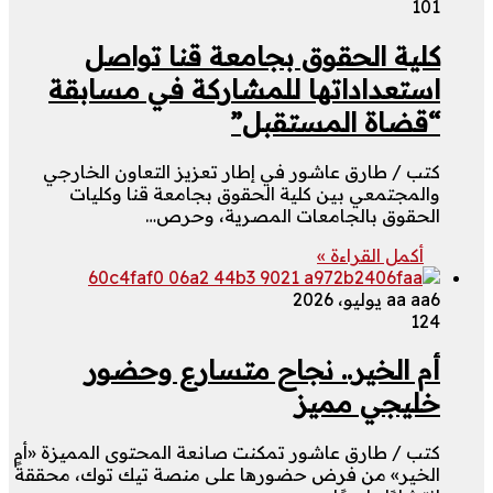
101
كلية الحقوق بجامعة قنا تواصل
استعداداتها للمشاركة في مسابقة
“قضاة المستقبل”
كتب / طارق عاشور في إطار تعزيز التعاون الخارجي
والمجتمعي بين كلية الحقوق بجامعة قنا وكليات
الحقوق بالجامعات المصرية، وحرص…
أكمل القراءة »
6 يوليو، 2026
aa aa
124
أم الخير.. نجاح متسارع وحضور
خليجي مميز
كتب / طارق عاشور تمكنت صانعة المحتوى المميزة «أم
الخير» من فرض حضورها على منصة تيك توك، محققةً