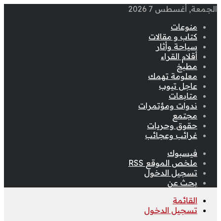
الجمعة, أغسطس 7 2026
منوعات
كتاب و مقالات
سياحة وأثار
أقلام القراء
مطبخ
معلومة تهمك
عاجل تيوب
متابعات
ندوات ومؤتمرات
مجتمع
حقوق وحريات
غرائب وعجائب
فيسبوك
ملخص الموقع RSS
تسجيل الدخول
بحث عن
القائمة
تسجيل الدخول