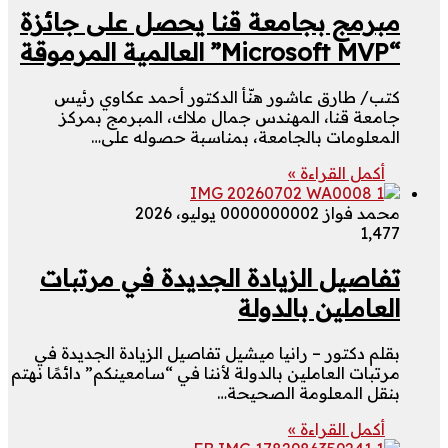
مبرمج بجامعة قنا يحصل على جائزة
“Microsoft MVP” العالمية المرموقة
كتب/ طارق عاشور هنّأ الدكتور أحمد عكاوي رئيس
جامعة قنا، المهندس جمال ملاك، المبرمج بمركز
المعلومات بالجامعة، بمناسبة حصوله على…
أكمل القراءة »
محمد فواز 000000000
2 يوليو، 2026
1٬477
تفاصيل الزيادة الجديدة في مرتبات
العاملين بالدولة
بقلم دكتور – رانيا ميشيل تفاصيل الزيادة الجديدة في
مرتبات العاملين بالدولة لأننا في “سامعينكم” دائمًا نهتم
بنقل المعلومة الصحيحة…
أكمل القراءة »