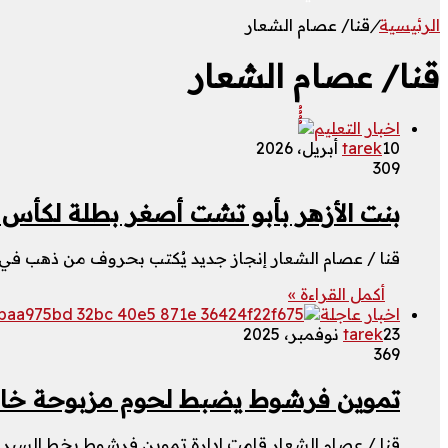
الرئيسية
/
قنا/ عصام الشعار
قنا/ عصام الشعار
اخبار التعليم
10 أبريل، 2026
tarek
309
بنت الأزهر بأبو تشت أصغر بطلة لكأس
قنا / عصام الشعار إنجاز جديد يُكتب بحروف من ذهب ف
أكمل القراءة »
اخبار عاجلة
23 نوفمبر، 2025
tarek
369
تموين فرشوط يضبط لحوم مزبوحة خار
قنا / عصام الشعار قامت إدارة تموين فرشوط بخط السير ا