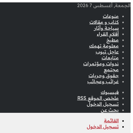
الجمعة, أغسطس 7 2026
منوعات
كتاب و مقالات
سياحة وأثار
أقلام القراء
مطبخ
معلومة تهمك
عاجل تيوب
متابعات
ندوات ومؤتمرات
مجتمع
حقوق وحريات
غرائب وعجائب
فيسبوك
ملخص الموقع RSS
تسجيل الدخول
بحث عن
القائمة
تسجيل الدخول