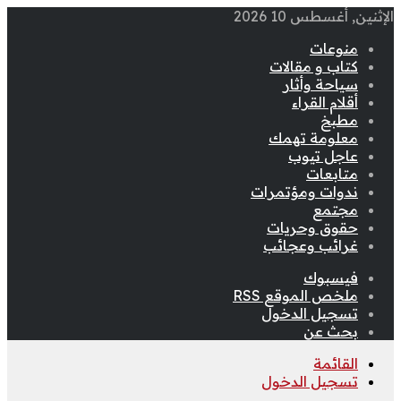
الإثنين, أغسطس 10 2026
منوعات
كتاب و مقالات
سياحة وأثار
أقلام القراء
مطبخ
معلومة تهمك
عاجل تيوب
متابعات
ندوات ومؤتمرات
مجتمع
حقوق وحريات
غرائب وعجائب
فيسبوك
ملخص الموقع RSS
تسجيل الدخول
بحث عن
القائمة
تسجيل الدخول