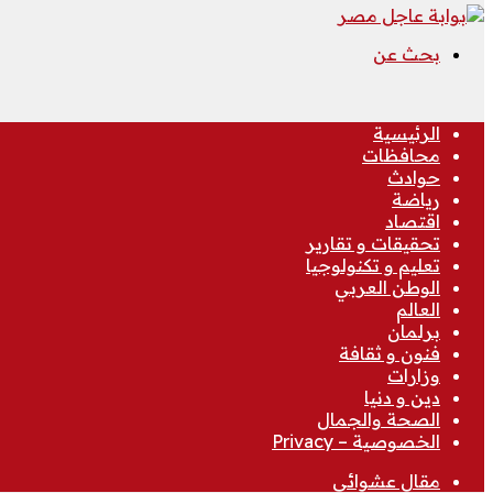
بحث عن
الرئيسية
محافظات
حوادث
رياضة
اقتصاد
تحقيقات و تقارير
تعليم و تكنولوجيا
الوطن العربي
العالم
برلمان
فنون و ثقافة
وزارات
دين و دنيا
الصحة والجمال
الخصوصية – Privacy
مقال عشوائي