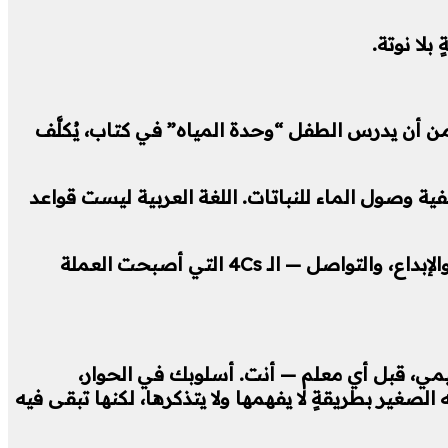
لا نوتة.
 نظريات التعلم الحديثة هو التعلم القائم على المشاريع (Project-Based Learning). بدلًا من أن يدرس الطفل “وحدة المياه” في كتاب، يُكلَّف
ة وصول الماء للنباتات. اللغة العربية ليست قواعد
وهذا النوع من التعلم يُطوّر ما يسمّيه المختصون “مهارات القرن الحادي والعشرين”: التفكير النقدي، والتعاون، والإبداع، والتواصل — الـ 4Cs التي أصبحت العملة
يمي، قبل أي معلم — أنت. أسلوبك في الحوار،
غير بطريقةٍ لا يفهمها ولا يتذكرها، لكنها تبقى فيه