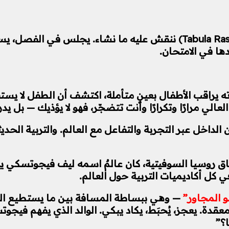
لعقودٍ طويلة، تعاملنا مع الطفل باعتباره لوحًا فارغًا (Tabula Rasa) ننقش
دها في الامتحان.
راقب الأطفال بعينٍ متأملة، اكتشف أن الطفل لا يستقب
 مرارًا وتكرارًا وأنت تتضجّر، فهو لا يؤذيك — بل يد
 من الداخل عبر التجربة والتفاعل مع العالم. والتربية ا
ق روسيا السوفيتية، كان عالمٌ اسمه ليف فيجوتسكي يبني
في كل أكاديميات التربية حول العالم.
 المجاور”
— وهي ببساطة المسافة بين ما يستطيع ال
 يعجز، يُحبَط، يكاد يبكي. الوالد الذي يفهم فيجوتسكي 
ا؟”