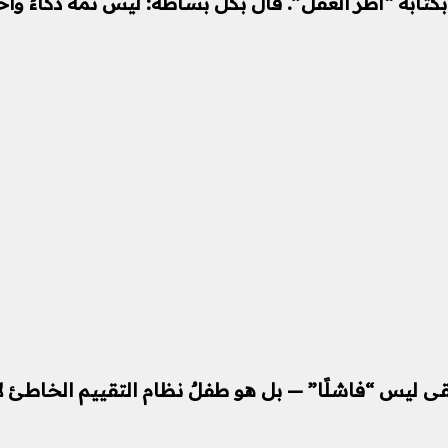
ه “أُطر العقل”. قال بكل بساطة: ليس ثمة ذكاءٌ واحد يقيسه اختبار IQ.
 “فاشلًا” — بل هو طفلٌ نظام التقييم الخاطئ لا يرى 