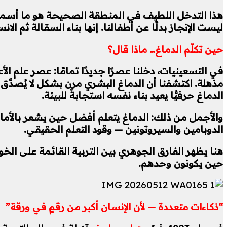
هذا التدخل اللطيف في المنطقة الصحيحة هو ما أسماه
ليست الإنجاز بدلًا عن أطفالنا. إنها بناء السقالة ثم الا
حين تكلّم الدماغ… ماذا قال؟
في التسعينيات، دخلنا عصرًا جديدًا تمامًا: عصر علم ا
مذهلة. اكتشفنا أن الدماغ البشري مرن بشكل لا يُصدَّق
الدماغ حرفيًّا يعيد بناء نفسه استجابةً للبيئة.
والأجمل من ذلك: الدماغ يتعلم أفضل حين يشعر بالأمان. 
الدوبامين والسيروتونين — وقود التعلم الحقيقي.
هنا يظهر الفارق الجوهري بين التربية القائمة على الخوف و
حين يكونون وحدهم.
“ذكاءات متعددة — لأن الإنسان أكبر من رقمٍ في ورقة”