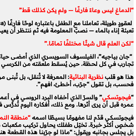
“الدماغ ليس وعاءً فارغًا — ولم يكن كذلك قط”
تعبئة إناء بالماء — نصبّ المعلومة فيه ثم ننتظر أن يعي
“لكن العلم قال شيئًا مختلفًا تمامًا.”
“جان بياجيه”، الفيلسوف السويسري الذي أمضى حياته ي
تجارب في كل لحظة. حين يُسقط ملعقته من الكرسي العالي
هذا هو قلب
نظرية البنائية
: المعرفة لا تُنقل، بل تُبنى
فحسب، بل تقول “جرّب، أخطئ، افهم”.
“
فيجوتسكي
” والسرّ الذي أخفاه البرد الروسي
في أعما
عمره قبل أن يرى أثرها. ومع ذلك، أفكاره اليوم تُدرَّس 
فيجوتسكي قدّم لنا مفهومًا بسيطًا اسمه
“منطقة النمو
شخصٍ أكثر خبرة. تخيّل طفلك يحاول تركيب مكعبات معقدة.
بل يجلس بجانبه ويقول: “ماذا لو جرّبنا هذه القطعة هن