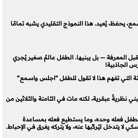
 عليه ما نشاء. يجلس في الفصل، يسمع، يحفظ، يُعيد. هذا النموذج التقليدي يشبه تمامًا
ل المعرفة — بل يبنيها. الطفل عالمٌ صغير يُجري
رس الجاذبية!
لحديثة التي تفهم هذا لا تقول للطفل “اجلس واسمع”
 نظريةً عبقرية، لكنه مات في الثامنة والثلاثين من
طفل فعله وحده، وما يستطيع فعله بمساعدة
لا يتدخل ليُركّبها عنه، ولا يتركه يغرق في الإحباط.