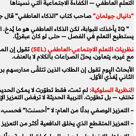
التعلم العاطفي — الكفاءة الاجتماعية التي نسيناها
“دانيال جولمان”
صاحب كتاب “الذكاء العاطفي” قال ج
” IQ يأخذك للبوابة، لكن الذكاء العاطفي هو ما يُدخ.
ا
يستطيع التعلم في الفصل — حتى لو كان عبقريًّا.
نظريات التعلم الاجتماعي-العاطفي (SEL)
تقول إن المد
مع غيره، يتعاون، يحلّ الصراعات بالكلام لا بالعنف.
الثاني يُغذّي الأوّل.
النظرية السلوكية:
لم تمت، فقط تطوّرت
لا يمكن الحديث
تختفِ — بل تطوّرت. التربية الحديثة لا ترفض التعزيز ال
– التعزيز الوصفي بدلًا من العام: لا “أحسنت!” فحس
– التعزيز المتقطع الذي يخلق الدافعية أكثر من التعزيز ا