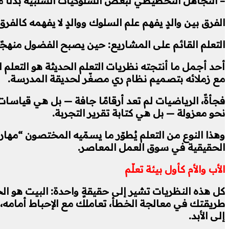
– التجاهل التخطيطي لبعض السلوكيات السلبية بدلًا من 
الفرق بين والدٍ يفهم علم السلوك ووالدٍ لا يفهمه كال
التعلم القائم على المشاريع: حين يصبح الفضول منهجًا
مع زملائه بتصميم نظام ري مصغّر لحديقة المدرسة.
فجأةً، الرياضيات لم تعد أرقامًا جافة — بل هي قياسات
نحو معزولة — بل هي كتابة تقرير التجربة.
الحقيقية في سوق العمل المعاصر.
الأب والأم كأول بيئة تعلّم
كل هذه النظريات تشير إلى حقيقةٍ واحدة: البيت هو ال
طريقتك في معالجة الخطأ، تعاملك مع الإحباط أمامه، اس
إلى الأبد.