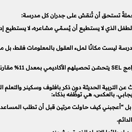
ملةً تستحق أن تُنقش على جدران كل مدرسة:
لطفل الذي لا يستطيع أن يُسمّي مشاعره، لا يستطيع إدار
رسة ليست مكانًا لملء العقول بالمعلومات فقط، بل مكان
الأبحاث اليوم تقول إن
 عن التربية الحديثة دون ذكر بافلوف وسكينر والتعلم ال
إيجابي. بالعكس، هي توظّفه بذكاء:
ب، بل “أعجبني كيف حاولت مرتين قبل أن تطلب المساعد
لدائم.