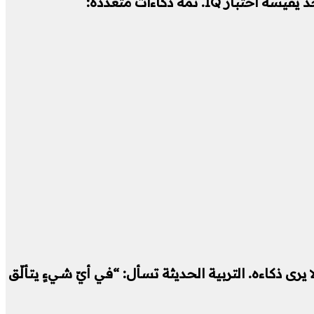
 ثمة ذكاءات متعددة:
ذكاءه. التربية الحديثة تسأل: “في أيّ شيءٍ يتألّق