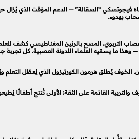
 فيجوتسكي “السقالة” — الدعم المؤقت الذي يُزال حين
نسحاب بهدوء.
لأعصاب التربوي. المسح بالرنين المغناطيسي كشف للعلماء
 — وهذا ما يسمّيه العلماء اللدونة العصبية. كل تجربة 
الخوف يُطلق هرمون الكورتيزول الذي يُعطّل التعلم ويُضي
التربية القائمة على الثقة: الأولى تُنتج أطفالًا يُطيعون 