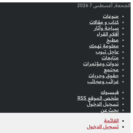
الجمعة, أغسطس 7 2026
منوعات
كتاب و مقالات
سياحة وأثار
أقلام القراء
مطبخ
معلومة تهمك
عاجل تيوب
متابعات
ندوات ومؤتمرات
مجتمع
حقوق وحريات
غرائب وعجائب
فيسبوك
ملخص الموقع RSS
تسجيل الدخول
بحث عن
القائمة
تسجيل الدخول