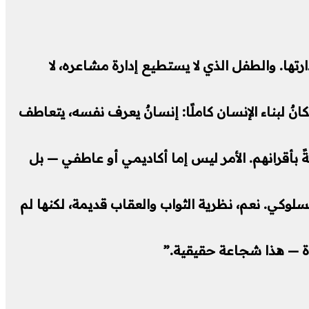
تها. والطفل الذي لا يستطيع إدارة مشاعره، لا
ٌ لبناء الإنسان كاملًا: إنسانٌ يعرف نفسه، يتعاطف
 الطلاب الذين تتلقّى مدارسهم برامج SEL يتحسّن تحصيلهم الأكاديمي بمعدل 11% مقارنةً بأقرانهم. الأمر ليس إما أكاديمي أو عاطفي — بل
سلوكي. نعم، نظرية الثواب والعقاب قديمة، لكنها لم
ة — هذا شجاعة حقيقية.”