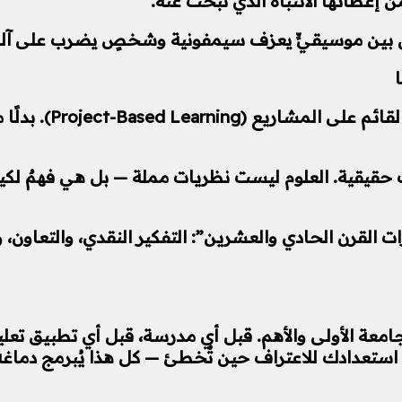
إعطائها الانتباه الذي تبحث عنه.
فرق بين موسيقيٍّ يعزف سيمفونية وشخصٍ يضرب على آلةٍ ب
أحد أجمل ما أنتجته
 حقيقية. العلوم ليست نظريات مملة — بل هي فهمٌ لكيفي
جامعة الأولى والأهم. قبل أي مدرسة، قبل أي تطبيق تعل
تعدادك للاعتراف حين تُخطئ — كل هذا يُبرمج دماغه الص