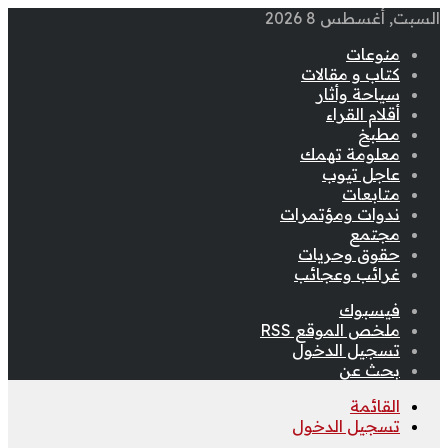
السبت, أغسطس 8 2026
منوعات
كتاب و مقالات
سياحة وأثار
أقلام القراء
مطبخ
معلومة تهمك
عاجل تيوب
متابعات
ندوات ومؤتمرات
مجتمع
حقوق وحريات
غرائب وعجائب
فيسبوك
ملخص الموقع RSS
تسجيل الدخول
بحث عن
القائمة
تسجيل الدخول