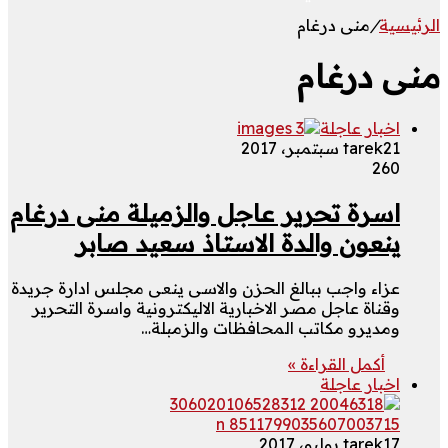
الرئيسية
/
منى درغام
منى درغام
اخبار عاجلة
21 سبتمبر، 2017
tarek
260
اسرة تحرير عاجل والزميلة منى درغام
ينعون والدة الاستاذ سعيد صابر
عزاء واجب ببالغ الحزن والاسى ينعى مجلس ادارة جريدة
وقناة عاجل مصر الاخبارية الاليكترونية واسرة التحرير
ومديرو مكاتب المحافظات والزمبلة…
أكمل القراءة »
اخبار عاجلة
17 يوليو، 2017
tarek