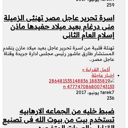
259
اسرة تحرير عاجل مصر تهنئى الزميلة
منى درغام بعيد ميلاد حفيدها ماذن
إسلام العام الثانى
تهنئة قلبية من اسرة تحرير عاجل بعيد ميلاد مازن يتقدم
المستشار طارق عاشور رئيس مجلس ادارة جريدة وقناة
عاجل مصر…
أكمل القراءة »
اخبار عاجلة
7 يونيو، 2017
tarek
236
ضبط خليه من الجماعه الارهابيه
تستخدم بيت من بيوت الله فى تصنيع
القنابل والعبوات المتفجره