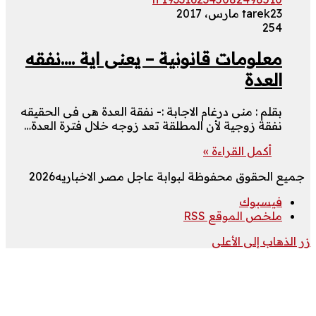
23 مارس، 2017
tarek
254
معلومات قانونية – يعنى اية ….نفقه
العدة
بقلم : منى درغام الاجابة :- نفقة العدة هى فى الحقيقه
نفقة زوجية لأن المطلقة تعد زوجه خلال فترة العدة…
أكمل القراءة »
جميع الحقوق محفوظة لبوابة عاجل مصر الاخباريه2026
فيسبوك
ملخص الموقع RSS
زر الذهاب إلى الأعلى