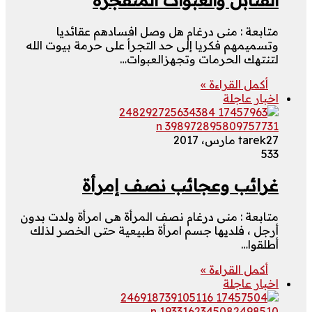
متابعة : منى درغام هل وصل افسادهم عقائديا
وتسميمهم فكريا إلى حد التجرأ على حرمة بيوت الله
لتنتهك الحرمات وتجهزالعبوات…
أكمل القراءة »
اخبار عاجلة
27 مارس، 2017
tarek
533
غرائب وعجائب نصف إمرأة
متابعة : منى درغام نصف المرأة هى امرأة ولدت بدون
أرجل ، فلديها جسم امرأة طبيعية حتى الخصر لذلك
أطلقوا…
أكمل القراءة »
اخبار عاجلة