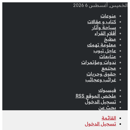
الخميس, أغسطس 6 2026
منوعات
كتاب و مقالات
سياحة وأثار
أقلام القراء
مطبخ
معلومة تهمك
عاجل تيوب
متابعات
ندوات ومؤتمرات
مجتمع
حقوق وحريات
غرائب وعجائب
فيسبوك
ملخص الموقع RSS
تسجيل الدخول
بحث عن
القائمة
تسجيل الدخول