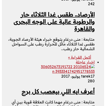
242
الأرصاد.. طقس غدا الثلاثاء حار
والرطوبة عالية على الوجه البحرى
والقاهرة
متابعة : منى درغام يتوقع خبراء هيئة الأرصاد الجوية،
طقس غدا الثلاثاء مائل للحرارة رطب على السواحل
الشمالية حار رطب…
أكمل القراءة »
اخبار عاجلة
17 يوليو، 2017
tarek
280
أعرف ايه اللي بيعصب كل برج
متابعة : منى درغام مهما كانت العلاقة قوية بين أي