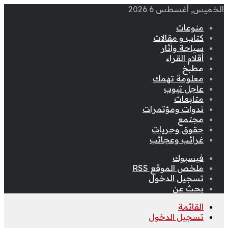
الخميس, أغسطس 6 2026
منوعات
كتاب و مقالات
سياحة وأثار
أقلام القراء
مطبخ
معلومة تهمك
عاجل تيوب
متابعات
ندوات ومؤتمرات
مجتمع
حقوق وحريات
غرائب وعجائب
فيسبوك
ملخص الموقع RSS
تسجيل الدخول
بحث عن
القائمة
تسجيل الدخول