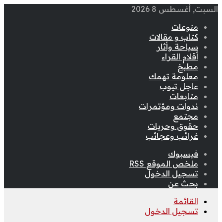
السبت, أغسطس 8 2026
منوعات
كتاب و مقالات
سياحة وأثار
أقلام القراء
مطبخ
معلومة تهمك
عاجل تيوب
متابعات
ندوات ومؤتمرات
مجتمع
حقوق وحريات
غرائب وعجائب
فيسبوك
ملخص الموقع RSS
تسجيل الدخول
بحث عن
القائمة
تسجيل الدخول