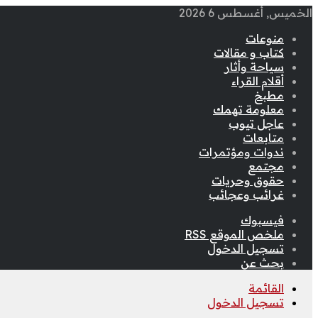
الخميس, أغسطس 6 2026
منوعات
كتاب و مقالات
سياحة وأثار
أقلام القراء
مطبخ
معلومة تهمك
عاجل تيوب
متابعات
ندوات ومؤتمرات
مجتمع
حقوق وحريات
غرائب وعجائب
فيسبوك
ملخص الموقع RSS
تسجيل الدخول
بحث عن
القائمة
تسجيل الدخول