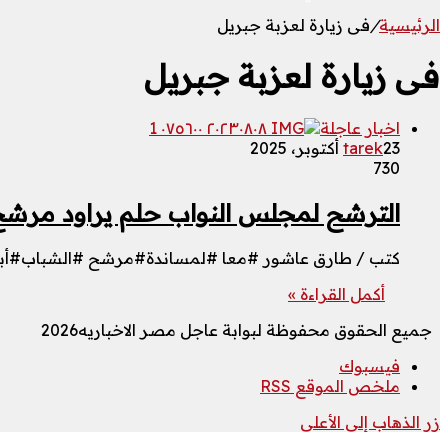
الرئيسية
/
فى زيارة لعزبة جبريل
فى زيارة لعزبة جبريل
اخبار عاجلة
23 أكتوبر، 2025
tarek
730
الترشح لمجلس النواب حلم يراود مرشح الشباب أ
كتب / طارق عاشور #معا #لمساندة#مرشح #الشباب#أبن 
أكمل القراءة »
جميع الحقوق محفوظة لبوابة عاجل مصر الاخباريه2026
فيسبوك
ملخص الموقع RSS
زر الذهاب إلى الأعلى