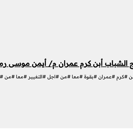
بن كرم عمران م/ أيمن موسى رمز السفينة رقم 17 فى 
#كرم #عمران #بقوة #معا #من #اجل #التغيير #معا #من #اج