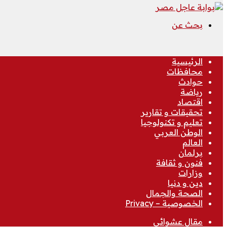
بحث عن
الرئيسية
محافظات
حوادث
رياضة
اقتصاد
تحقيقات و تقارير
تعليم و تكنولوجيا
الوطن العربي
العالم
برلمان
فنون و ثقافة
وزارات
دين و دنيا
الصحة والجمال
الخصوصية – Privacy
مقال عشوائي