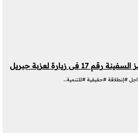
زيارة لعزبة جبريل
ل #إنطلاقة #حقيقية #للتنمية…