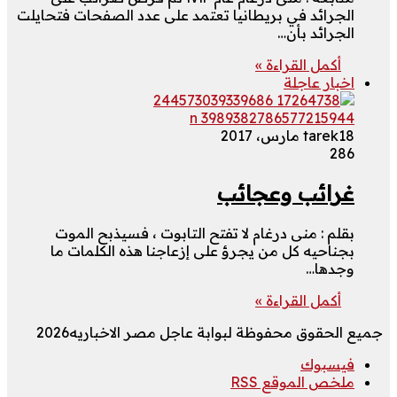
الجرائد في بريطانيا تعتمد على عدد الصفحات فتحايلت
الجرائد بأن…
أكمل القراءة »
اخبار عاجلة
18 مارس، 2017
tarek
286
غرائب وعجائب
بقلم : منى درغام لا تفتح التابوت ، فسيذبح الموت
بجناحيه كل من يجرؤ على إزعاجنا هذه الكلمات ما
وجدها…
أكمل القراءة »
جميع الحقوق محفوظة لبوابة عاجل مصر الاخباريه2026
فيسبوك
ملخص الموقع RSS