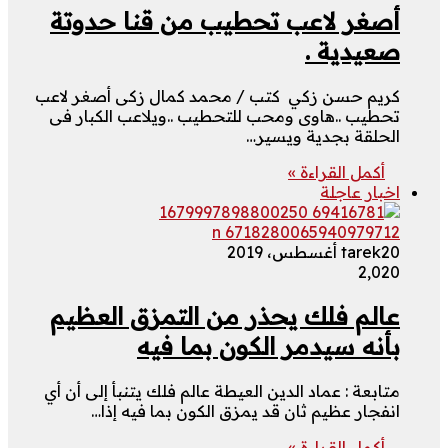
أصغر لاعب تحطيب من قنا حدوتة
صعيدية .
كريم حسن زكي كتب / محمد كمال زكى أصغر لاعب
تحطيب ..هاوى ومحب للتحطيب ..ويلاعب الكبار فى
الحلقة بجدية ويسير…
أكمل القراءة »
اخبار عاجلة
20 أغسطس، 2019
tarek
2٬020
عالم فلك يحذر من التمزق العظيم
بأنه سيدمر الكون بما فيه
متابعة : عماد الدين العيطة عالم فلك يتنبأ إلى أن أي
انفجار عظيم ثان قد يمزق الكون بما فيه إذا…
أكمل القراءة »