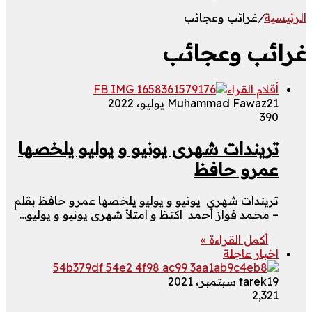
الرئيسية
/
غرائب وعجائب
غرائب وعجائب
أقلام القراء
21 يوليو، 2022
Muhammad Fawaz
390
تريندات شهرى يونيو و يوليو يلخصها
عمرو حافظ
تريندات شهرى يونيو و يوليو يلخصها عمرو حافظ بقلم
– محمد فواز أحمد اكتظ و امتلأ شهرى يونيو و يوليو…
أكمل القراءة »
اخبار عاجلة
19 سبتمبر، 2021
tarek
2٬321