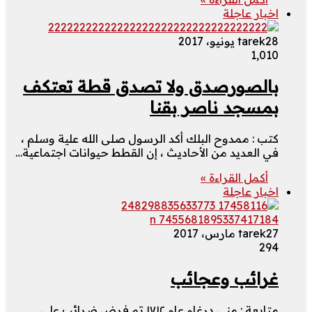
اخبار عاجلة
28 يونيو، 2017
tarek
1٬010
بالصورصدق ولا تصدق قطة تعتكف
بمسجد ناصر بقنا
كتب : ممدوح البلك أكد الرسول صلى الله علية وسلم ،
في العديد من الأحاديث ، إن القطط حيوانات اجتماعية…
أكمل القراءة »
اخبار عاجلة
27 مارس، 2017
tarek
294
غرائب وعجائب
متابعة : منى درغام عام ١٧١٢ تم فرض ضرائب على