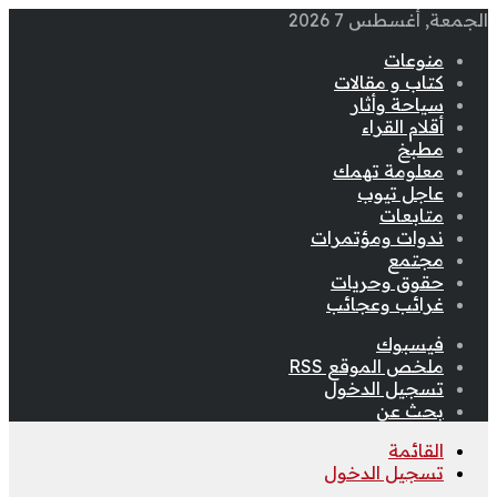
الجمعة, أغسطس 7 2026
منوعات
كتاب و مقالات
سياحة وأثار
أقلام القراء
مطبخ
معلومة تهمك
عاجل تيوب
متابعات
ندوات ومؤتمرات
مجتمع
حقوق وحريات
غرائب وعجائب
فيسبوك
ملخص الموقع RSS
تسجيل الدخول
بحث عن
القائمة
تسجيل الدخول