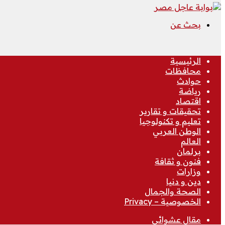
بحث عن
الرئيسية
محافظات
حوادث
رياضة
اقتصاد
تحقيقات و تقارير
تعليم و تكنولوجيا
الوطن العربي
العالم
برلمان
فنون و ثقافة
وزارات
دين و دنيا
الصحة والجمال
الخصوصية – Privacy
مقال عشوائي