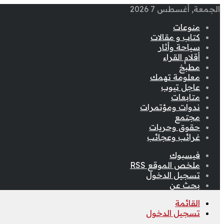
الجمعة, أغسطس 7 2026
منوعات
كتاب و مقالات
سياحة وأثار
أقلام القراء
مطبخ
معلومة تهمك
عاجل تيوب
متابعات
ندوات ومؤتمرات
مجتمع
حقوق وحريات
غرائب وعجائب
فيسبوك
ملخص الموقع RSS
تسجيل الدخول
بحث عن
القائمة
تسجيل الدخول