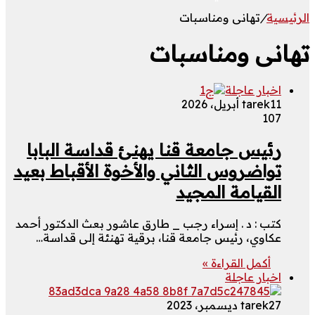
الرئيسية
/
تهانى ومناسبات
تهانى ومناسبات
اخبار عاجلة
11 أبريل، 2026
tarek
107
رئيس جامعة قنا يهنئ قداسة البابا
تواضروس الثاني والأخوة الأقباط بعيد
القيامة المجيد
كتب : د . إسراء رجب _ طارق عاشور بعث الدكتور أحمد
عكاوي، رئيس جامعة قنا، برقية تهنئة إلى قداسة…
أكمل القراءة »
اخبار عاجلة
27 ديسمبر، 2023
tarek