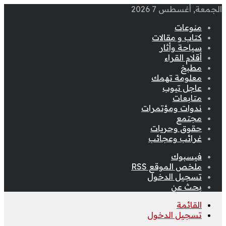
الجمعة, أغسطس 7 2026
منوعات
كتاب و مقالات
سياحة وأثار
أقلام القراء
مطبخ
معلومة تهمك
عاجل تيوب
متابعات
ندوات ومؤتمرات
مجتمع
حقوق وحريات
غرائب وعجائب
فيسبوك
ملخص الموقع RSS
تسجيل الدخول
بحث عن
القائمة
تسجيل الدخول