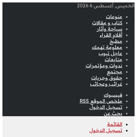
الخميس, أغسطس 6 2026
منوعات
كتاب و مقالات
سياحة وأثار
أقلام القراء
مطبخ
معلومة تهمك
عاجل تيوب
متابعات
ندوات ومؤتمرات
مجتمع
حقوق وحريات
غرائب وعجائب
فيسبوك
ملخص الموقع RSS
تسجيل الدخول
بحث عن
القائمة
تسجيل الدخول