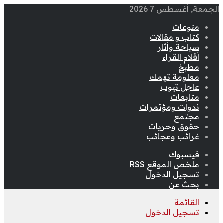
الجمعة, أغسطس 7 2026
منوعات
كتاب و مقالات
سياحة وأثار
أقلام القراء
مطبخ
معلومة تهمك
عاجل تيوب
متابعات
ندوات ومؤتمرات
مجتمع
حقوق وحريات
غرائب وعجائب
فيسبوك
ملخص الموقع RSS
تسجيل الدخول
بحث عن
القائمة
تسجيل الدخول