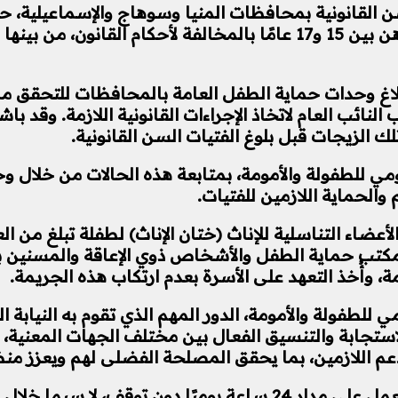
القانونية بمحافظات المنيا وسوهاج والإسماعيلية، حيث
أسر الأطفال بإتمام زيجات عرفية لفتيات تتراوح أعمارهن بين 15 و17 ع
لاغ وحدات حماية الطفل العامة بالمحافظات للتحقق من 
ئب العام لاتخاذ الإجراءات القانونية اللازمة. وقد باشر
تلك الزيجات قبل بلوغ الفتيات السن القانونية.
ي للطفولة والأمومة، بمتابعة هذه الحالات من خلال 
والحماية اللازمين للفتيات.
غ مكتب حماية الطفل والأشخاص ذوي الإعاقة والمسنين بم
زمة، وأُخذ التعهد على الأسرة بعدم ارتكاب هذه الجريمة.
للطفولة والأمومة، الدور المهم الذي تقوم به النيابة 
ستجابة والتنسيق الفعال بين مختلف الجهات المعنية، ا
م اللازمين، بما يحقق المصلحة الفضلى لهم ويعزز م
وأكدت الدكتورة سحر السنباطي أن خط نجدة الطفل يعمل على مدار 24 س