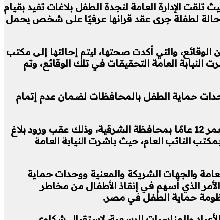
 تلقت الإدارة العامة لنجدة الطفل بلاغات تفيد بقيام
امًا بالمخالفة لأحكام القانون، من بينها حالة لطفلة جرى عقد قرانها عرفيًا على شخص يحمل
الوقائع، والتي أكدت صحتها، ليتم إحالتها إلى مكتب
ت النيابة العامة التحقيقات في تلك الوقائع، وتم
وحدات حماية الطفل بالمحافظات لضمان عدم إتمام
كما تضمن التقرير إحباط محاولة لإجراء جريمة تشويه الأعضاء التناسلية للإناث (ختان الإناث) لطفلة تبلغ من العمر 12 عامًا بمحافظة الشرقية، وذلك عقب ورود بلاغ
كتب النائب العام، حيث باشرت النيابة العامة
العامة والجهات الشريكة والمعنية ووحدات حماية
لأمر الذي أسهم في إنقاذ الأطفال من مخاطر
نظومة حماية الطفل في مصر.
اعة يوميًا دون توقف، لا سيما خلال الأعياد والمناسبات الرسمية، لاستقبال شكاوى