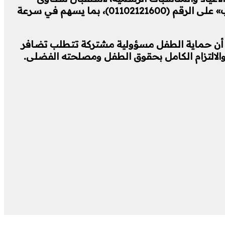
وبلاغات المواطنين المتعلقة بالأطفال، سواء من خلال الاتصال بالخط الساخن (16000) أو عبر تطبيق «واتس آب» على الرقم (01102121600)، بما يسهم في سرعة
ً أن حماية الطفل مسؤولية مشتركة تتطلب تضافر
 والالتزام الكامل بحقوق الطفل ومصلحته الفضلى.