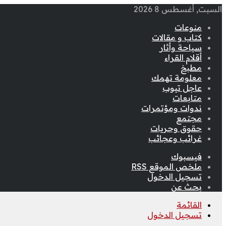
السبت, أغسطس 8 2026
منوعات
كتاب و مقالات
سياحة وأثار
أقلام القراء
مطبخ
معلومة تهمك
عاجل تيوب
متابعات
ندوات ومؤتمرات
مجتمع
حقوق وحريات
غرائب وعجائب
فيسبوك
ملخص الموقع RSS
تسجيل الدخول
بحث عن
القائمة
تسجيل الدخول