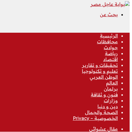
بحث عن
الرئيسية
محافظات
حوادث
رياضة
اقتصاد
تحقيقات و تقارير
تعليم و تكنولوجيا
الوطن العربي
العالم
برلمان
فنون و ثقافة
وزارات
دين و دنيا
الصحة والجمال
الخصوصية – Privacy
مقال عشوائي