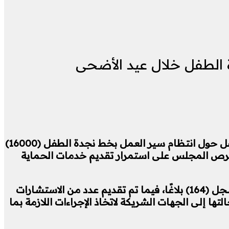
 الطفل خلال عيد الأضحى
تلقت الدكتورة سحر السنباطي، رئيسة المجلس القومي للطفولة والأمومة، تقريرًا من الإدارة العامة لنجدة الطفل حول انتظام سير العمل بخط نجدة الطفل (16000)
ر حرص المجلس على استمرار تقديم خدمات الحماية
وأوضح التقرير أن الخط الساخن استقبل (3346) اتصالًا من المواطنين خلال فترة عيد الاضحى المبارك، كما سجل (164) بلاغًا، فيما تم تقديم عدد من الاستشارات
ا إلى الجهات الشريكة لاتخاذ الإجراءات اللازمة بما