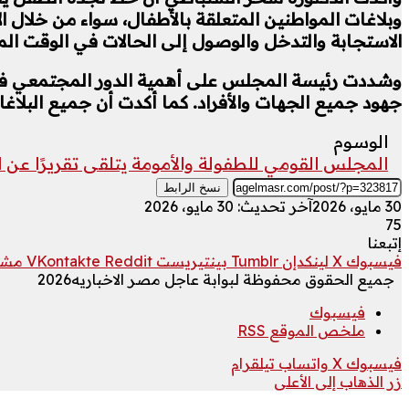
الاستجابة والتدخل والوصول إلى الحالات في الوقت ال
وشددت رئيسة المجلس على أهمية الدور المجتمعي في ا
جهود جميع الجهات والأفراد. كما أكدت أن جميع البلاغ
الوسوم
المجلس القومي للطفولة والأمومة يتلقى تقريرًا عن
نسخ الرابط
30 مايو، 2026
آخر تحديث: 30 مايو، 2026
75
إتبعنا
فيسبوك
‫X
لينكدإن
بينتيريست
مشار
جميع الحقوق محفوظة لبوابة عاجل مصر الاخباريه2026
فيسبوك
ملخص الموقع RSS
فيسبوك
‫X
واتساب
تيلقرام
زر الذهاب إلى الأعلى