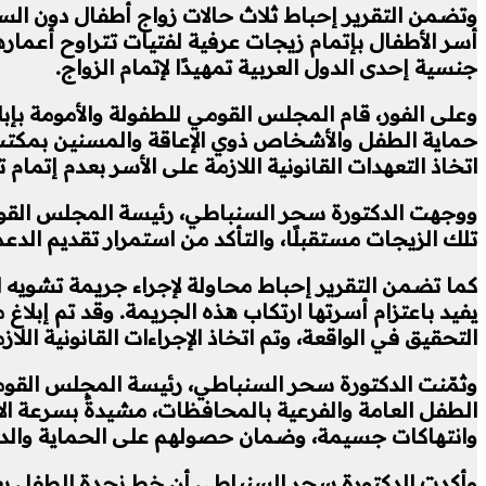
وتضمن التقرير إحباط ثلاث حالات زواج أطفال دون السن 
جنسية إحدى الدول العربية تمهيدًا لإتمام الزواج.
وعلى الفور، قام المجلس القومي للطفولة والأمومة بإب
حماية الطفل والأشخاص ذوي الإعاقة والمسنين بمكتب النا
اتخاذ التعهدات القانونية اللازمة على الأسر بعدم إتمام 
ووجهت الدكتورة سحر السنباطي، رئيسة المجلس القوم
تلك الزيجات مستقبلًا، والتأكد من استمرار تقديم الدعم 
يفيد باعتزام أسرتها ارتكاب هذه الجريمة. وقد تم إبلا
التحقيق في الواقعة، وتم اتخاذ الإجراءات القانونية اللا
وثمّنت الدكتورة سحر السنباطي، رئيسة المجلس القومي 
الطفل العامة والفرعية بالمحافظات، مشيدةً بسرعة الا
وانتهاكات جسيمة، وضمان حصولهم على الحماية والدع