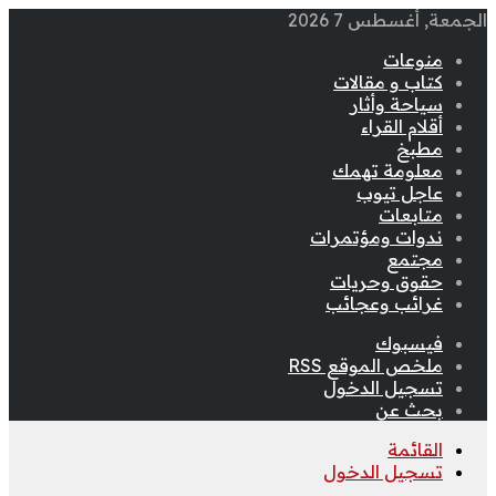
الجمعة, أغسطس 7 2026
منوعات
كتاب و مقالات
سياحة وأثار
أقلام القراء
مطبخ
معلومة تهمك
عاجل تيوب
متابعات
ندوات ومؤتمرات
مجتمع
حقوق وحريات
غرائب وعجائب
فيسبوك
ملخص الموقع RSS
تسجيل الدخول
بحث عن
القائمة
تسجيل الدخول