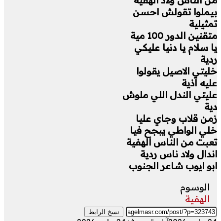
بيملوا تقولش احسن
تمثيلية
متقنين الدور 100 مية
يا سلام يا دنيا عليكي
ردية
خليتي الاصيل يقولوا
عليه أذية
عليتي الندل اللي ملوش
دية
زمن قلاب وجاي عليا
خلي الواطي يبجح فيا
تعبت من الناس الهفية
اندال ولاد ناس ردية
ابو ايوب شاعر الجنوب
الوسوم
الهفية
نسخ الرابط