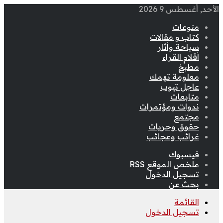
الأحد, أغسطس 9 2026
منوعات
كتاب و مقالات
سياحة وأثار
أقلام القراء
مطبخ
معلومة تهمك
عاجل تيوب
متابعات
ندوات ومؤتمرات
مجتمع
حقوق وحريات
غرائب وعجائب
فيسبوك
ملخص الموقع RSS
تسجيل الدخول
بحث عن
القائمة
تسجيل الدخول