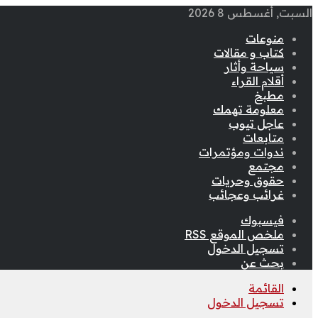
السبت, أغسطس 8 2026
منوعات
كتاب و مقالات
سياحة وأثار
أقلام القراء
مطبخ
معلومة تهمك
عاجل تيوب
متابعات
ندوات ومؤتمرات
مجتمع
حقوق وحريات
غرائب وعجائب
فيسبوك
ملخص الموقع RSS
تسجيل الدخول
بحث عن
القائمة
تسجيل الدخول