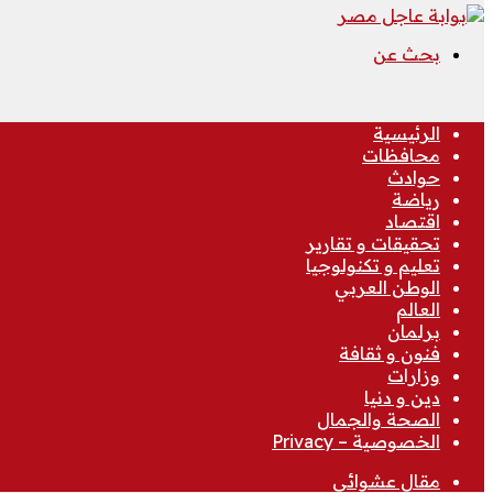
بحث عن
الرئيسية
محافظات
حوادث
رياضة
اقتصاد
تحقيقات و تقارير
تعليم و تكنولوجيا
الوطن العربي
العالم
برلمان
فنون و ثقافة
وزارات
دين و دنيا
الصحة والجمال
الخصوصية – Privacy
مقال عشوائي