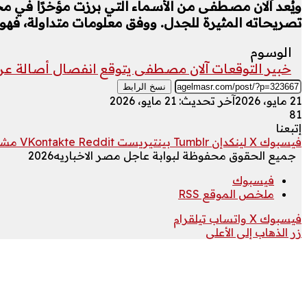
ويُعد آلان مصطفى من الأسماء التي برزت مؤخرًا في م
تصريحاته المثيرة للجدل. ووفق معلومات متداولة، فهو سو
الوسوم
خبير التوقعات آلان مصطفى يتوقع انفصال أصالة ع
نسخ الرابط
21 مايو، 2026
آخر تحديث: 21 مايو، 2026
81
إتبعنا
فيسبوك
‫X
لينكدإن
بينتيريست
مشار
جميع الحقوق محفوظة لبوابة عاجل مصر الاخباريه2026
فيسبوك
ملخص الموقع RSS
فيسبوك
‫X
واتساب
تيلقرام
زر الذهاب إلى الأعلى