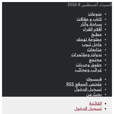
السبت, أغسطس 8 2026
منوعات
كتاب و مقالات
سياحة وأثار
أقلام القراء
مطبخ
معلومة تهمك
عاجل تيوب
متابعات
ندوات ومؤتمرات
مجتمع
حقوق وحريات
غرائب وعجائب
فيسبوك
ملخص الموقع RSS
تسجيل الدخول
بحث عن
القائمة
تسجيل الدخول