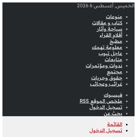
الخميس, أغسطس 6 2026
منوعات
كتاب و مقالات
سياحة وأثار
أقلام القراء
مطبخ
معلومة تهمك
عاجل تيوب
متابعات
ندوات ومؤتمرات
مجتمع
حقوق وحريات
غرائب وعجائب
فيسبوك
ملخص الموقع RSS
تسجيل الدخول
بحث عن
القائمة
تسجيل الدخول