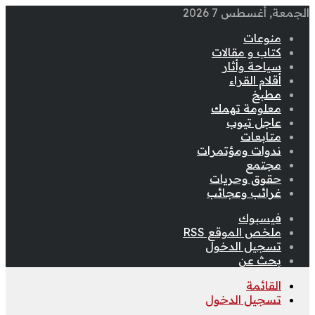
الجمعة, أغسطس 7 2026
منوعات
كتاب و مقالات
سياحة وأثار
أقلام القراء
مطبخ
معلومة تهمك
عاجل تيوب
متابعات
ندوات ومؤتمرات
مجتمع
حقوق وحريات
غرائب وعجائب
فيسبوك
ملخص الموقع RSS
تسجيل الدخول
بحث عن
القائمة
تسجيل الدخول