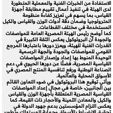
الاستفادة من الخبرات الفنية والمعملية المتطورة
لدى الهيئة في تنفيذ أعمال تقييم مطابقة أجهزة
القياس، بما يسهم في تعزيز كفاءة منظومة
المترولوجيا وضمان دقة أدوات الوزن والقياس والكيل
المستخدمة في مختلف القطاعات.
كما أوضح رئيس الهيئة المصرية العامة للمواصفات
والجودة أن البروتوكول يعكس الثقة الكبيرة في
القدرات الفنية للهيئة، ويعزز دورها باعتبارها المرجع
القومي للمواصفات والجودة والجهة الرسمية
الوحيدة المنوط بها إعداد وإصدار المواصفات
القياسية المصرية، فضلًا عن دورها الحيوي في دعم
الصناعة الوطنية ورفع تنافسية المنتج المصري في
الأسواق المحلية والعالمية.
ويأتي توقيع هذا البروتوكول في ضوء التعاون القائم
بين الجانبين، خاصة في مجال إعداد المواصفات
القياسية المصرية المتعلقة بأجهزة الوزن والقياس
والكيل والمعادن الثمينة والأحجار ذات القيمة، كما
يعكس التزام المؤسستين بدعم جهود الدولة في
تحقيق الانضباط بالأسواق وحماية المستهلك وتطوير