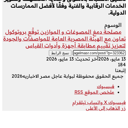
الخدمات الرقابية والفنية وفقًا لأفضل الممارسات
الدولية.
الوسوم
مصلحة دمغ المصوغات و الموازين توقّع بروتوكول
تعاون مع الهيئة المصرية العامة للمواصفات والجودة
لتعزيز تقييم مطابقة أجهزة وأدوات القياس
نسخ الرابط
13 مايو، 2026
آخر تحديث: 13 مايو، 2026
184
إتبعنا
جميع الحقوق محفوظة لبوابة عاجل مصر الاخباريه2026
فيسبوك
ملخص الموقع RSS
فيسبوك
‫X
واتساب
تيلقرام
زر الذهاب إلى الأعلى