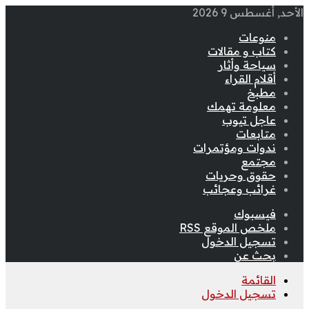
الأحد, أغسطس 9 2026
منوعات
كتاب و مقالات
سياحة وأثار
أقلام القراء
مطبخ
معلومة تهمك
عاجل تيوب
متابعات
ندوات ومؤتمرات
مجتمع
حقوق وحريات
غرائب وعجائب
فيسبوك
ملخص الموقع RSS
تسجيل الدخول
بحث عن
القائمة
تسجيل الدخول