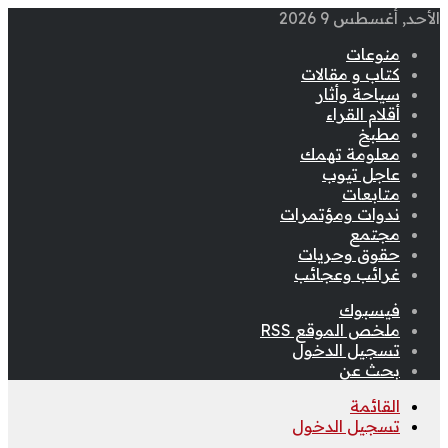
الأحد, أغسطس 9 2026
منوعات
كتاب و مقالات
سياحة وأثار
أقلام القراء
مطبخ
معلومة تهمك
عاجل تيوب
متابعات
ندوات ومؤتمرات
مجتمع
حقوق وحريات
غرائب وعجائب
فيسبوك
ملخص الموقع RSS
تسجيل الدخول
بحث عن
القائمة
تسجيل الدخول