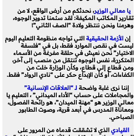
يا معالي الوزير
، نحدثكم من أرض الواقع، لا من
تقارير المكاتب المكيفة: لقد سئمنا تدوير الوجوه،
وهرمنا ونحن ننتظر ولادة “الصف الثاني”!
إن
الأزمة الحقيقية
التي تواجه منظومة التعليم اليوم
ليست في نقص الموارد فقط، بل في “فلسفة
الاختيار” نحن نعيش في حلقة مفرغة من الأسماء
المتكررة، نفس الوجوه تنتقل من منصب إلى آخر،
ومن قطاع إلى قطاع، وكأن الوزارة خلت من
الكفاءات، أو كأن الإبداع حكر على “نادي الرواد” فقط.
إننا نرى غلبة واضحة
لـ “العلاقات الإنسانية”
والمجاملات على حساب “الأداء الميداني” ، التعليم يا
معالي الوزير هو “مهنة الميدان”، هو رائحة الفصول،
ومعاناة المدرس في أبعد قرية، وصوت الطابور
الصباحي.
القيادي
الذي لا تشققت قدماه من المرور على