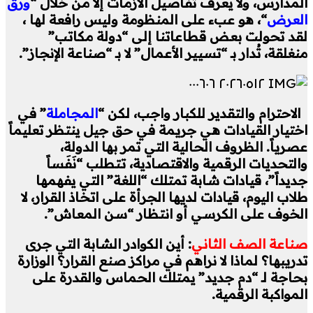
المدارس، ولا يعرف تفاصيل الأزمات إلا من خلال “
ورق
العرض
“، هو عبء على المنظومة وليس رافعة لها ،
لقد تحولت بعض قطاعاتنا إلى “دولة مكاتب”
منغلقة، تُدار بـ “تسيير الأعمال” لا بـ “صناعة الإنجاز”.
الاحترام والتقدير للكبار واجب، لكن “
المجاملة
” في
اختيار القيادات هي جريمة في حق جيل ينتظر تعليماً
عصرياً. الظروف الحالية التي تمر بها الدولة،
والتحديات الرقمية والاقتصادية، تتطلب “نَفَساً
جديداً”، قيادات شابة تمتلك “اللغة” التي يفهمها
طلاب اليوم، قيادات لديها الجرأة على اتخاذ القرار، لا
الخوف على الكرسي أو انتظار “سن المعاش”.
صناعة الصف الثاني
: أين الكوادر الشابة التي جرى
تدريبها؟ لماذا لا نراهم في مراكز صنع القرار؟ الوزارة
بحاجة لـ “دم جديد” يمتلك الحماس والقدرة على
المواكبة الرقمية.