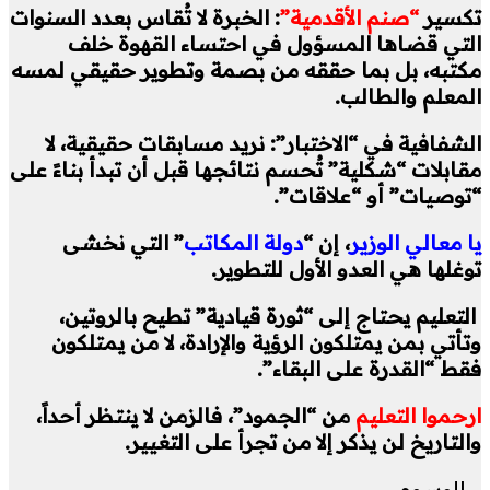
تكسير
“صنم الأقدمية”
: الخبرة لا تُقاس بعدد السنوات
التي قضاها المسؤول في احتساء القهوة خلف
مكتبه، بل بما حققه من بصمة وتطوير حقيقي لمسه
المعلم والطالب.
الشفافية في “الاختبار”: نريد مسابقات حقيقية، لا
مقابلات “شكلية” تُحسم نتائجها قبل أن تبدأ بناءً على
“توصيات” أو “علاقات”.
يا معالي الوزير
، إن “
دولة المكاتب
” التي نخشى
توغلها هي العدو الأول للتطوير.
التعليم يحتاج إلى “ثورة قيادية” تطيح بالروتين،
وتأتي بمن يمتلكون الرؤية والإرادة، لا من يمتلكون
فقط “القدرة على البقاء”.
ارحموا التعليم
من “الجمود”، فالزمن لا ينتظر أحداً،
والتاريخ لن يذكر إلا من تجرأ على التغيير.
الوسوم