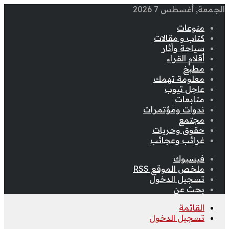
الجمعة, أغسطس 7 2026
منوعات
كتاب و مقالات
سياحة وأثار
أقلام القراء
مطبخ
معلومة تهمك
عاجل تيوب
متابعات
ندوات ومؤتمرات
مجتمع
حقوق وحريات
غرائب وعجائب
فيسبوك
ملخص الموقع RSS
تسجيل الدخول
بحث عن
القائمة
تسجيل الدخول