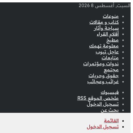
السبت, أغسطس 8 2026
منوعات
كتاب و مقالات
سياحة وأثار
أقلام القراء
مطبخ
معلومة تهمك
عاجل تيوب
متابعات
ندوات ومؤتمرات
مجتمع
حقوق وحريات
غرائب وعجائب
فيسبوك
ملخص الموقع RSS
تسجيل الدخول
بحث عن
القائمة
تسجيل الدخول