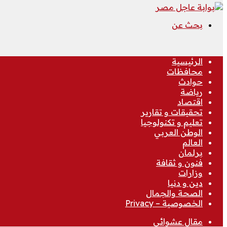
بحث عن
الرئيسية
محافظات
حوادث
رياضة
اقتصاد
تحقيقات و تقارير
تعليم و تكنولوجيا
الوطن العربي
العالم
برلمان
فنون و ثقافة
وزارات
دين و دنيا
الصحة والجمال
الخصوصية – Privacy
مقال عشوائي