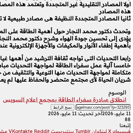
اولا المصادر التقليدية غير المتجددة وتعتمد هذه المصا
هذه المصادر
ثانيا المصادر المتجددة النظيفة هى مصادر طبيعية لا 
وتحدث دكتور محمد النجار حول أهمية الطاقة على ال
يؤدى إلى تحسين جودة الهواء وشرح دكتور محمد النجار 
بأهمية إطفاء الأنوار والمكيفات والأجهزة الإلكترونية
رابعا التحديات التى تواجه ثقافة الترشيد من أهمها غي
خامسا آلية عمل سفراء الطاقة لمواجهة التحديات مباد
متكاملة لمواجهة التحديات منها التوعية والتثقيف من خ
شريان الحياة لأى مجتمع متحضر والحفاظ عليها لم يعد 
الوسوم
انطلاق مبادرة سفراء الطاقة بمجمع اعلام السويس
نسخ الرابط
11 مايو، 2026
آخر تحديث: 11 مايو، 2026
88
إتبعنا
فيسبوك
‫X
لينكدإن
بينتيريست
مشار