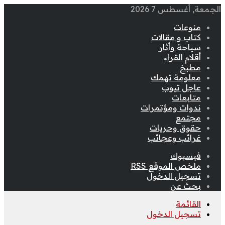
الجمعة, أغسطس 7 2026
منوعات
كتاب و مقالات
سياحة وأثار
أقلام القراء
مطبخ
معلومة تهمك
عاجل تيوب
متابعات
ندوات ومؤتمرات
مجتمع
حقوق وحريات
غرائب وعجائب
فيسبوك
ملخص الموقع RSS
تسجيل الدخول
بحث عن
القائمة
تسجيل الدخول