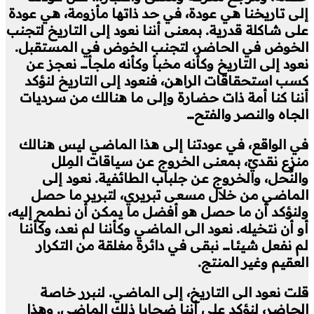
إلى تاريخنا هي عودة، في حد ذاتها مأزومة، هي عودة
على شاكلة قدرية. بمعنى أننا نعود إلى التاريخ لتجنب
الخوض في الحاضر، لتجنب الخوض في المستقبل.
نعود إلى التاريخ وكأنه مخبأ وكأنه ملجأ… نعجز عن
كسب استحقاقات الراهن، فنعود إلى التاريخ لنؤكد
أننا كنا أمة ذات حضارة وإلى ما هنالك من سرديات
الجاه والنصر والفتح…
في الواقع، في عودتنا إلى هذا الماضي ليس هنالك
منزع نقديّ، بمعنى الخروج عن سياقات المِلل
والنِّحل، والخروج عن جلباب الطائفية. نعود إلى
الماضي من خلال مسعى تبريري، لتبرير ما حصل
ولنؤكد أن ما حصل هو أفضل ما يمكن أن نطمح إليه،
أو أن نتخيله. نعود الى الماضي وكأننا لم نعد، وكأننا
لم نفعل شيئا… نبقى في دائرة مغلقة من التكرار
العقيم وغير المنتج.
قلت نعود الى التاريخ، إلى الماضي. لنبرر خاصة
الحاضر، لنؤكد على أننا ضحايا ذلك الماضي. وهذا