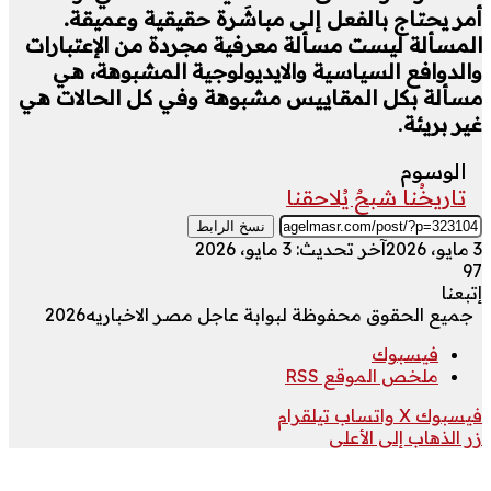
أمر يحتاج بالفعل إلى مباشَرة حقيقية وعميقة.
المسألة ليست مسألة معرفية مجردة من الإعتبارات
والدوافع السياسية والايديولوجية المشبوهة، هي
مسألة بكل المقاييس مشبوهة وفي كل الحالات هي
غير بريئة
.
الوسوم
تاريخُنا شبحٌ يُلاحقنا
نسخ الرابط
3 مايو، 2026
آخر تحديث: 3 مايو، 2026
97
إتبعنا
جميع الحقوق محفوظة لبوابة عاجل مصر الاخباريه2026
فيسبوك
ملخص الموقع RSS
فيسبوك
‫X
واتساب
تيلقرام
زر الذهاب إلى الأعلى