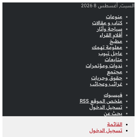
السبت, أغسطس 8 2026
منوعات
كتاب و مقالات
سياحة وأثار
أقلام القراء
مطبخ
معلومة تهمك
عاجل تيوب
متابعات
ندوات ومؤتمرات
مجتمع
حقوق وحريات
غرائب وعجائب
فيسبوك
ملخص الموقع RSS
تسجيل الدخول
بحث عن
القائمة
تسجيل الدخول