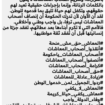
بالكلمات الرنانة، وإنما بإجراءات حقيقية تعيد لهم
حقوقهم، وتكفل لهم حياة تليق بما قدموه للوطن.
لقد آن الأوان لأن تدرك الحكومة أن إنصاف أصحاب
المعاشات ليس ترفًا، بل واجب وطني وأخلاقي.
فالأمم التي لا تكرم أبناءها بعد عطائهم، تفقد جزءًا من
إنسانيتها قبل أن تفقد ثقة مواطنيها.
#المعاش_حق_مش_منحة
#أنقذوا_أصحاب_المعاشات
#أصحاب_المعاشات_ياحكومة
#أنصفوا_أصحاب_المعاشات
#كرامة_أصحاب_المعاشات
#حق_أصحاب_المعاشات
#زيادة_عادلة_للمعاشات
#ردوا_الجميل_لمن_خدموا_الوطن
#المعاش_لا_يكفي
#معاش_يكفي_حياة_كريمة
#وفاء_الدولة_واجب
#أصحاب_المعاشات_الشرفاء_يستحقون_التقدير