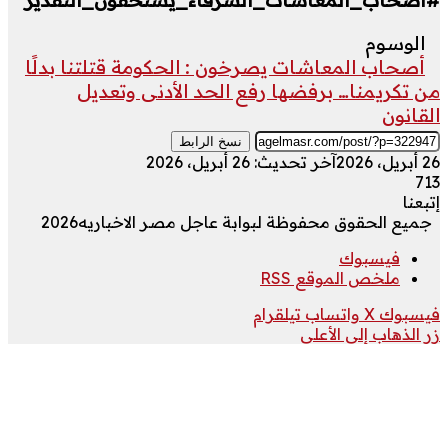
الوسوم
أصحاب المعاشات يصرخون : الحكومة قتلتنا بدلًا
من تكريمنا… برفضها رفع الحد الأدنى وتعديل
القانون
نسخ الرابط
26 أبريل، 2026
آخر تحديث: 26 أبريل، 2026
713
إتبعنا
جميع الحقوق محفوظة لبوابة عاجل مصر الاخباريه2026
فيسبوك
ملخص الموقع RSS
فيسبوك
‫X
واتساب
تيلقرام
زر الذهاب إلى الأعلى