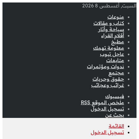
السبت, أغسطس 8 2026
منوعات
كتاب و مقالات
سياحة وأثار
أقلام القراء
مطبخ
معلومة تهمك
عاجل تيوب
متابعات
ندوات ومؤتمرات
مجتمع
حقوق وحريات
غرائب وعجائب
فيسبوك
ملخص الموقع RSS
تسجيل الدخول
بحث عن
القائمة
تسجيل الدخول