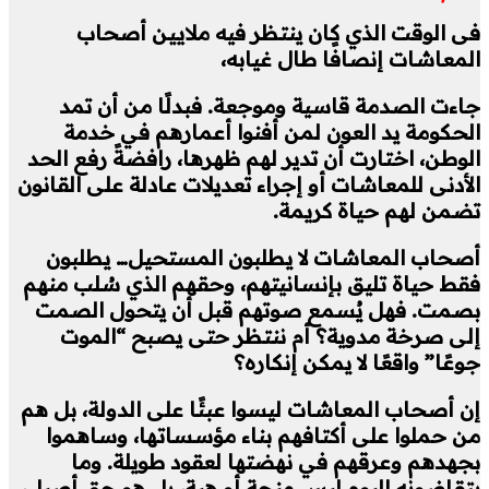
فى الوقت الذي كان ينتظر فيه ملايين أصحاب
المعاشات إنصافًا طال غيابه،
جاءت الصدمة قاسية وموجعة. فبدلًا من أن تمد
الحكومة يد العون لمن أفنوا أعمارهم في خدمة
الوطن، اختارت أن تدير لهم ظهرها، رافضةً رفع الحد
الأدنى للمعاشات أو إجراء تعديلات عادلة على القانون
تضمن لهم حياة كريمة.
أصحاب المعاشات لا يطلبون المستحيل… يطلبون
فقط حياة تليق بإنسانيتهم، وحقهم الذي سُلب منهم
بصمت. فهل يُسمع صوتهم قبل أن يتحول الصمت
إلى صرخة مدوية؟ أم ننتظر حتى يصبح “الموت
جوعًا” واقعًا لا يمكن إنكاره؟
إن أصحاب المعاشات ليسوا عبئًا على الدولة، بل هم
من حملوا على أكتافهم بناء مؤسساتها، وساهموا
بجهدهم وعرقهم في نهضتها لعقود طويلة. وما
يتقاضونه اليوم ليس منحة أو هبة، بل هو حق أصيل،