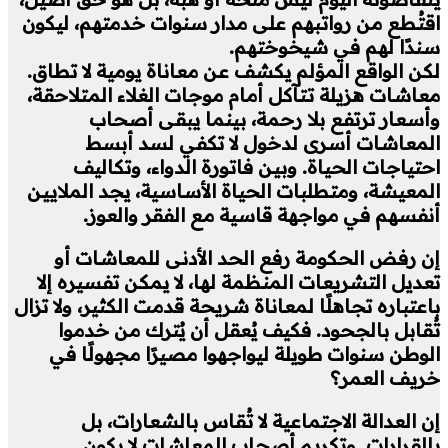
اقتُطع من رواتبهم على مدار سنوات خدمتهم، ليكون
سندًا لهم في شيخوختهم.
لكن الواقع المؤلم يكشف عن معاناة يومية لا تطاق.
معاشات هزيلة تتآكل أمام موجات الغلاء المتلاحقة،
وأسعار ترتفع بلا رحمة، بينما يبقى أصحاب
المعاشات أسرى لدخول لا تكفي لسد أبسط
احتياجات الحياة. وبين فاتورة الدواء، وتكاليف
المعيشة، ومتطلبات الحياة الأساسية، يجد الملايين
أنفسهم في مواجهة قاسية مع الفقر والعوز.
إن رفض الحكومة رفع الحد الأدنى للمعاشات أو
تعديل التشريعات المنظمة لها، لا يمكن تفسيره إلا
باعتباره تجاهلًا لمعاناة شريحة قدمت الكثير، ولا تزال
تُقابل بالجحود. فكيف يُعقل أن يُترك من خدموا
الوطن سنوات طويلة ليواجهوا مصيرًا مجهولًا في
خريف العمر؟
إن العدالة الاجتماعية لا تُقاس بالشعارات، بل
بالقرارات. وتكريم أصحاب المعاشات لا يكون