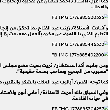
كما أعرب الأستاذ/ أحمد شعبان عن تقديره للإنجازات ا
والعطاء.
وأشادت الأستاذة/ زينب عبد الفتاح بما تحقق من إنجاز
التعليم الفني بالقاهرة، عن فخره بالعمل معه، مشيرًا 
ومن جانبه، أكد المستشار/ ثروت بخيت عضو مجلس النواب،
“محبوب من الجميع وصاحب بصمة حقيقية”.
كما توجه القس/ أبانوب عبد الملاك بالشكر والتقدير، مؤ
وفي السياق ذاته أعربت الأستاذة/ أماني أنور، والأست
في حياته القادمة.