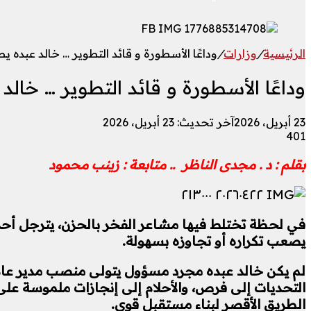
الرئيسية
/
وزارات
/
وداعًا الأسطورة و قائد التطوير … خالد عبده
وداعًا الأسطورة و قائد التطوير … خا
23 أبريل، 2026
آخر تحديث: 23 أبريل، 2026
401
بقلم : د . مجدى الناظر ..
متابعة : زينب محمود
في لحظة تختلط فيها مشاعر الفخر بالحزن، يترجل أحد أبرز
يصعب تكراره أو تجاوزه بسهولة.
لم يكن خالد عبده مجرد مسؤول يتولى منصب مدير عام ا
التحديات إلى فرص، والأحلام إلى إنجازات ملموسة على أ
الطريق الأقصر لبناء مستقبل قوي.