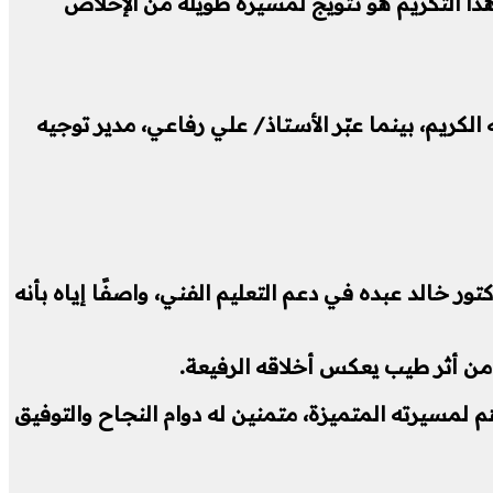
ذا التكريم هو تتويج لمسيرة طويلة من الإخلاص
ريم، بينما عبّر الأستاذ/ علي رفاعي، مدير توجيه
 خالد عبده في دعم التعليم الفني، واصفًا إياه بأنه
د من أثر طيب يعكس أخلاقه الرفيعة.
 لمسيرته المتميزة، متمنين له دوام النجاح والتوفيق