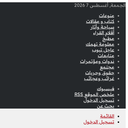
الجمعة, أغسطس 7 2026
منوعات
كتاب و مقالات
سياحة وأثار
أقلام القراء
مطبخ
معلومة تهمك
عاجل تيوب
متابعات
ندوات ومؤتمرات
مجتمع
حقوق وحريات
غرائب وعجائب
فيسبوك
ملخص الموقع RSS
تسجيل الدخول
بحث عن
القائمة
تسجيل الدخول