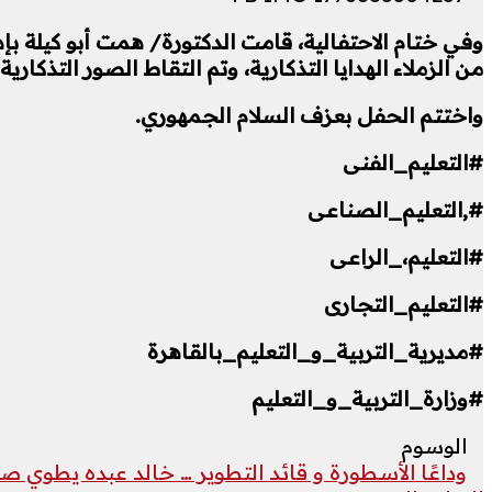
وفي ختام الاحتفالية، قامت الدكتورة/ همت أبو كيلة بإهدا
من الزملاء الهدايا التذكارية، وتم التقاط الصور التذكاري
واختتم الحفل بعزف السلام الجمهوري.
#التعليم_الفنى
#,التعليم_الصناعى
#التعليم،_الراعى
#التعليم_التجارى
#مديرية_التربية_و_التعليم_بالقاهرة
#وزارة_التربية_و_التعليم
الوسوم
وداعًا الأسطورة و قائد التطوير … خالد عبده يطوي 