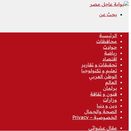
بحث عن
الرئيسية
محافظات
حوادث
رياضة
اقتصاد
تحقيقات و تقارير
تعليم و تكنولوجيا
الوطن العربي
العالم
برلمان
فنون و ثقافة
وزارات
دين و دنيا
الصحة والجمال
الخصوصية – Privacy
مقال عشوائي