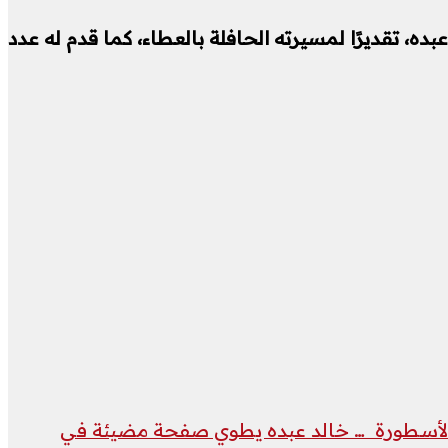
عبده، تقديرًا لمسيرته الحافلة بالعطاء، كما قدم له عدد
 و الأسطورة … خالد عبده يطوي صفحة مضيئة في