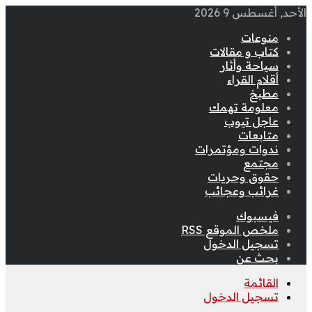
الأحد, أغسطس 9 2026
منوعات
كتاب و مقالات
سياحة وأثار
أقلام القراء
مطبخ
معلومة تهمك
عاجل تيوب
متابعات
ندوات ومؤتمرات
مجتمع
حقوق وحريات
غرائب وعجائب
فيسبوك
ملخص الموقع RSS
تسجيل الدخول
بحث عن
القائمة
تسجيل الدخول