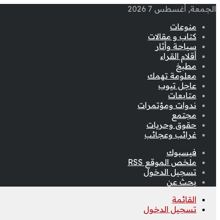
الجمعة, أغسطس 7 2026
منوعات
كتاب و مقالات
سياحة وأثار
أقلام القراء
مطبخ
معلومة تهمك
عاجل تيوب
متابعات
ندوات ومؤتمرات
مجتمع
حقوق وحريات
غرائب وعجائب
فيسبوك
ملخص الموقع RSS
تسجيل الدخول
بحث عن
القائمة
تسجيل الدخول