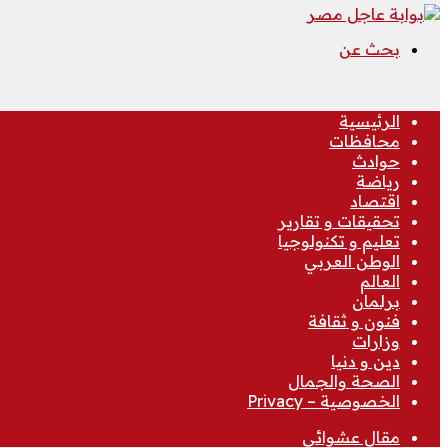
بحث عن
الرئيسية
محافظات
حوادث
رياضة
اقتصاد
تحقيقات و تقارير
تعليم و تكنولوجيا
الوطن العربي
العالم
برلمان
فنون و ثقافة
وزارات
دين و دنيا
الصحة والجمال
الخصوصية – Privacy
مقال عشوائي