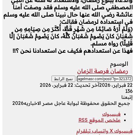
المصطفي صلى الله عليه وسلم فقد وصفت أمنا
عائشة رضي الله عنها حال نبينا صلى الله عليه وسلم
في استعداده لرمضان فقالت:
(وَلَمْ أَرَهُ صَائِمًا مِن شَهْرٍ قَطُّ، أَكْثَرَ مِن صِيَامِهِ مِن
شَعْبَانَ كانَ يَصُومُ شَعْبَانَ كُلَّهُ، كانَ يَصُومُ شَعْبَانَ إلَّا
قَلِيلًا) رواه مسلم.
فهذا عن استعدادهم فكيف عن استعدادنا نحن ؟!!
الوسوم
رمضان فرصة الزمان
نسخ الرابط
22 فبراير، 2026
آخر تحديث: 22 فبراير، 2026
136
إتبعنا
جميع الحقوق محفوظة لبوابة عاجل مصر الاخباريه2026
فيسبوك
ملخص الموقع RSS
فيسبوك
‫X
واتساب
تيلقرام