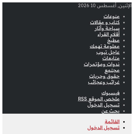
الإثنين, أغسطس 10 2026
منوعات
كتاب و مقالات
سياحة وأثار
أقلام القراء
مطبخ
معلومة تهمك
عاجل تيوب
متابعات
ندوات ومؤتمرات
مجتمع
حقوق وحريات
غرائب وعجائب
فيسبوك
ملخص الموقع RSS
تسجيل الدخول
بحث عن
القائمة
تسجيل الدخول