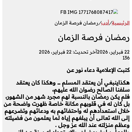
الرئيسية
/
أدب
/
رمضان فرصة الزمان
رمضان فرصة الزمان
22 فبراير، 2026
آخر تحديث: 22 فبراير، 2026
136
كتبت الإعلامية دعاء نور عن
هكذاينبغي أن يعتقد المسلم … وهكذا
كان يعتقد
سلفنا الصالح رضوان الله عليهم،
فلم يكن رمضان بالنسبة لهم مجرد شهر من الشهور،
بل كان له في قلوبهم مكانة خاصة ظهرت واضحة من
خلال استعدادهم له واحتفائهم به ودعائهم وتضرعهم
إلى الله تعالى أن يبلغهم إياه لما يعلمون من فضيلته
وعظم منزلته عند الله عز وجل .
والدعاء ببلوغ رمضان، والاستعداد له سنة عن النبي