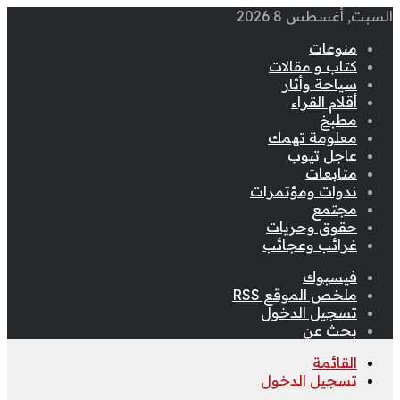
السبت, أغسطس 8 2026
منوعات
كتاب و مقالات
سياحة وأثار
أقلام القراء
مطبخ
معلومة تهمك
عاجل تيوب
متابعات
ندوات ومؤتمرات
مجتمع
حقوق وحريات
غرائب وعجائب
فيسبوك
ملخص الموقع RSS
تسجيل الدخول
بحث عن
القائمة
تسجيل الدخول