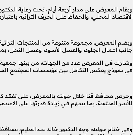
ويقام المعرض على مدار أربعة أيام، تحت رعاية الدكتو
الاقتصاد المحلي، والحفاظ على الحرف التراثية باعتبار
ويضم المعرض، مجموعة متنوعة من المنتجات التراثية 
جانب أعمال الجلود، والعسل الأسود، وعسل النحل، بما
في نموذج يعكس التكامل بين مؤسسات المجتمع المدني،
وحرص محافظ قنا خلال جولته بالمعرض، على تفقد كافة 
للأسر المنتجة، بما يسهم في زيادة قدرتها على الاستم
وفي ختام جولته، وجه الدكتور خالد عبدالحليم، محافظ 