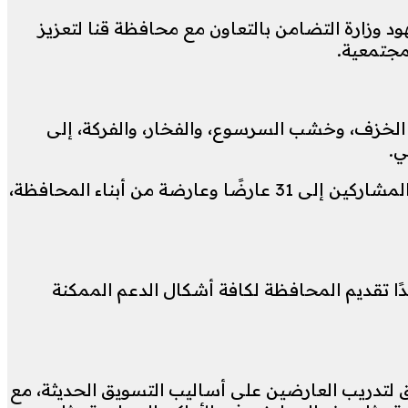
د وزارة التضامن بالتعاون مع محافظة قنا لتعزيز
مجتمعية.
الخزف، وخشب السرسوع، والفخار، والفركة، إلى
ي.
وشارك في المعرض عدد من الجهات، من بينها جمعية ريدك، ومؤسسة ندا، والأسر التسويقية، ليصل إجمالي المشاركين إلى 31 عارضًا وعارضة من أبناء المحافظة،
ا تقديم المحافظة لكافة أشكال الدعم الممكنة
يق لتدريب العارضين على أساليب التسويق الحديثة، مع