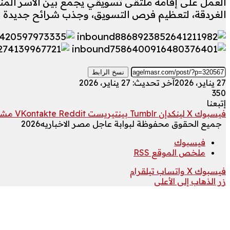
العمل على إقامة ملتقى تسويقي يجمع بين الأسر المنت
الغردقة، لتعظيم فرص التسويق، وجذب شرائح جديدة 
نسخ الرابط
27 يناير، 2026
آخر تحديث: 27 يناير، 2026
350
إتبعنا
فيسبوك
‫X
لينكدإن
بينتيريست
مشار
جميع الحقوق محفوظة لبوابة عاجل مصر الاخباريه2026
فيسبوك
ملخص الموقع RSS
فيسبوك
‫X
واتساب
تيلقرام
زر الذهاب إلى الأعلى