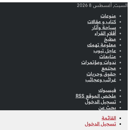
السبت, أغسطس 8 2026
منوعات
كتاب و مقالات
سياحة وأثار
أقلام القراء
مطبخ
معلومة تهمك
عاجل تيوب
متابعات
ندوات ومؤتمرات
مجتمع
حقوق وحريات
غرائب وعجائب
فيسبوك
ملخص الموقع RSS
تسجيل الدخول
بحث عن
القائمة
تسجيل الدخول