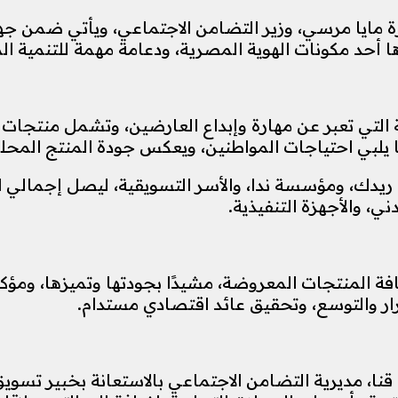
رة مايا مرسي، وزير التضامن الاجتماعي، ويأتي ضمن جهو
ها أحد مكونات الهوية المصرية، ودعامة مهمة للتنمية ال
التي تعبر عن مهارة وإبداع العارضين، وتشمل منتجات 
 يلبي احتياجات المواطنين، ويعكس جودة المنتج المحل
 والأجهزة التنفيذية.
المنتجات المعروضة، مشيدًا بجودتها وتميزها، ومؤكدً
رار والتوسع، وتحقيق عائد اقتصادي مستدام.
قنا، مديرية التضامن الاجتماعي بالاستعانة بخبير تسو