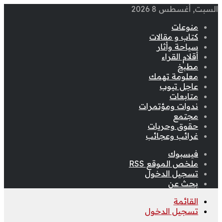
السبت, أغسطس 8 2026
منوعات
كتاب و مقالات
سياحة وأثار
أقلام القراء
مطبخ
معلومة تهمك
عاجل تيوب
متابعات
ندوات ومؤتمرات
مجتمع
حقوق وحريات
غرائب وعجائب
فيسبوك
ملخص الموقع RSS
تسجيل الدخول
بحث عن
القائمة
تسجيل الدخول