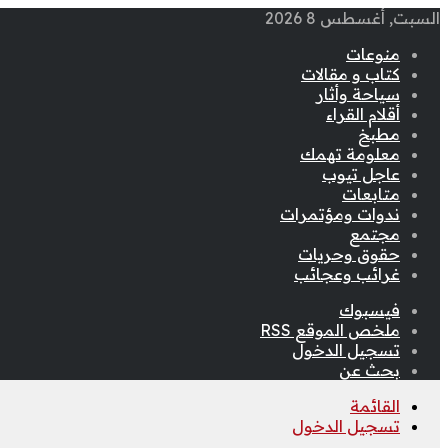
السبت, أغسطس 8 2026
منوعات
كتاب و مقالات
سياحة وأثار
أقلام القراء
مطبخ
معلومة تهمك
عاجل تيوب
متابعات
ندوات ومؤتمرات
مجتمع
حقوق وحريات
غرائب وعجائب
فيسبوك
ملخص الموقع RSS
تسجيل الدخول
بحث عن
القائمة
تسجيل الدخول