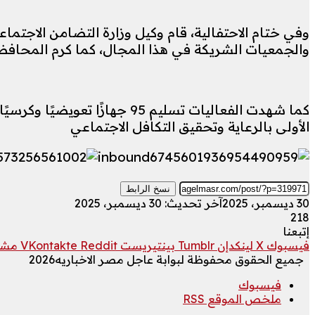
وفي ختام الاحتفالية، قام وكيل وزارة التضامن الاجتم
والجمعيات الشريكة في هذا المجال، كما كرم المحافظ عددًا من المتم
الأولى بالرعاية وتحقيق التكافل الاجتماعي
نسخ الرابط
30 ديسمبر، 2025
آخر تحديث: 30 ديسمبر، 2025
218
إتبعنا
فيسبوك
‫X
لينكدإن
بينتيريست
مشار
جميع الحقوق محفوظة لبوابة عاجل مصر الاخباريه2026
فيسبوك
ملخص الموقع RSS