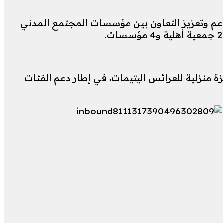
 دعم وتعزيز التعاون بين مؤسسات المجتمع المدني
اليات تسليم 95 جهازًا تعويضيًا وكرسيًا متحركًا لصالح 95 مستفيدًا، بالإضافة إلى توزيع 10 أجهزة منزلية للعرائس اليتيمات، في إطار دعم الفئات