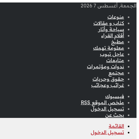
الجمعة, أغسطس 7 2026
منوعات
كتاب و مقالات
سياحة وأثار
أقلام القراء
مطبخ
معلومة تهمك
عاجل تيوب
متابعات
ندوات ومؤتمرات
مجتمع
حقوق وحريات
غرائب وعجائب
فيسبوك
ملخص الموقع RSS
تسجيل الدخول
بحث عن
القائمة
تسجيل الدخول