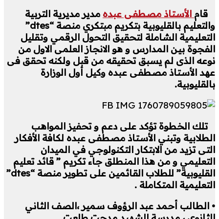
قام
الأستاذ مصطفى عبده
مدير مديرية التربية
والتعليم بالقليوبية بتكريم مبتكري منصة “dtes”
التعليمية الشاملة لتحقيق التحول الرقمي وتقليل
الفجوة بين المدارس و هو الانجاز العلمى الاول من
نوعه الذى لم يسبق تحقيقه من قبل ولكنه تحقق فى
عهد الأستاذ مصطفى عبده وكيل أول الوزارة
بالقليوبية.
تلك الخطوة تؤكد على دعم و تحفيز المواهب
الطلابية وتبني الأستاذ مصطفى عبده لكافة الأفكار
التى تزيد من الابتكار التكنولوجي في الميدان
التعليمي و من هذا المنطلق جاء تكريم ” قائد تعليم
القليوبية” للطلاب القائمين على تطوير منصة “dtes”
التعليمية المتكاملة .
• الطالب أحمد عبد الرؤوف سمير ،الصف الثاني
الثانوي ، مدرسة الشهيد مدحت طلعت .