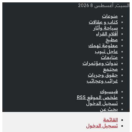
السبت, أغسطس 8 2026
منوعات
كتاب و مقالات
سياحة وأثار
أقلام القراء
مطبخ
معلومة تهمك
عاجل تيوب
متابعات
ندوات ومؤتمرات
مجتمع
حقوق وحريات
غرائب وعجائب
فيسبوك
ملخص الموقع RSS
تسجيل الدخول
بحث عن
القائمة
تسجيل الدخول