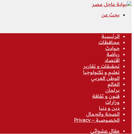
بحث عن
الرئيسية
محافظات
حوادث
رياضة
اقتصاد
تحقيقات و تقارير
تعليم و تكنولوجيا
الوطن العربي
العالم
برلمان
فنون و ثقافة
وزارات
دين و دنيا
الصحة والجمال
الخصوصية – Privacy
مقال عشوائي