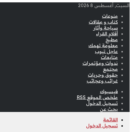
السبت, أغسطس 8 2026
منوعات
كتاب و مقالات
سياحة وأثار
أقلام القراء
مطبخ
معلومة تهمك
عاجل تيوب
متابعات
ندوات ومؤتمرات
مجتمع
حقوق وحريات
غرائب وعجائب
فيسبوك
ملخص الموقع RSS
تسجيل الدخول
بحث عن
القائمة
تسجيل الدخول