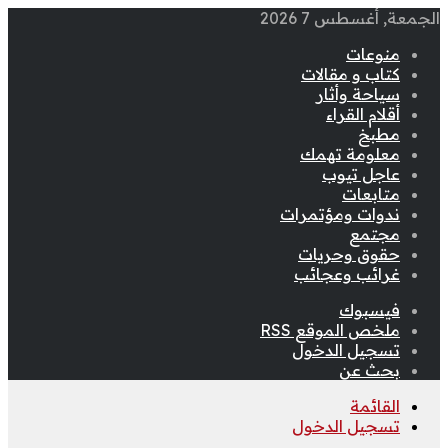
الجمعة, أغسطس 7 2026
منوعات
كتاب و مقالات
سياحة وأثار
أقلام القراء
مطبخ
معلومة تهمك
عاجل تيوب
متابعات
ندوات ومؤتمرات
مجتمع
حقوق وحريات
غرائب وعجائب
فيسبوك
ملخص الموقع RSS
تسجيل الدخول
بحث عن
القائمة
تسجيل الدخول