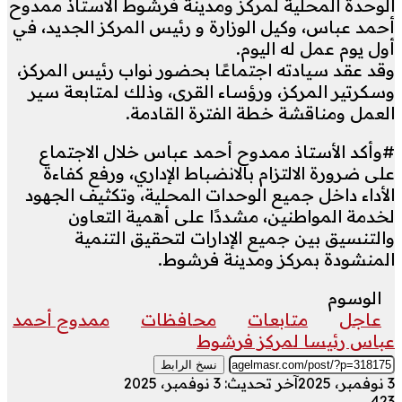
الوحدة المحلية لمركز ومدينة فرشوط الأستاذ ممدوح
أحمد عباس، وكيل الوزارة و رئيس المركز الجديد، في
أول يوم عمل له اليوم.
وقد عقد سيادته اجتماعًا بحضور نواب رئيس المركز،
وسكرتير المركز، ورؤساء القرى، وذلك لمتابعة سير
العمل ومناقشة خطة الفترة القادمة.
#وأكد الأستاذ ممدوح أحمد عباس خلال الاجتماع
على ضرورة الالتزام بالانضباط الإداري، ورفع كفاءة
الأداء داخل جميع الوحدات المحلية، وتكثيف الجهود
لخدمة المواطنين، مشددًا على أهمية التعاون
والتنسيق بين جميع الإدارات لتحقيق التنمية
المنشودة بمركز ومدينة فرشوط.
الوسوم
عاجل
متابعات
محافظات
ممدوح أحمد
عباس رئيسا لمركز فرشوط
نسخ الرابط
3 نوفمبر، 2025
آخر تحديث: 3 نوفمبر، 2025
423