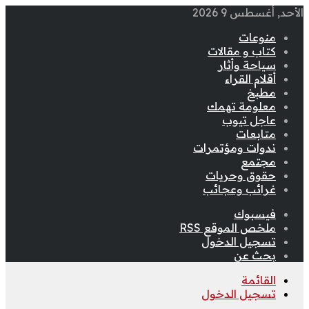
الأحد, أغسطس 9 2026
منوعات
كتاب و مقالات
سياحة وأثار
أقلام القراء
مطبخ
معلومة تهمك
عاجل تيوب
متابعات
ندوات ومؤتمرات
مجتمع
حقوق وحريات
غرائب وعجائب
فيسبوك
ملخص الموقع RSS
تسجيل الدخول
بحث عن
القائمة
تسجيل الدخول