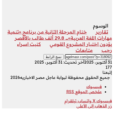
الوسوم
تقارير
ختام المرحلة الثانية من برنامج «تنمية
مهارات اللغة العربية»… 29.8 ألف طالب بالأقصر
يؤدون اختبار المشروع القومي
كتبت اسراء
رجب
متابعات
نسخ الرابط
31 أكتوبر، 2025
آخر تحديث: 31 أكتوبر، 2025
177
إتبعنا
جميع الحقوق محفوظة لبوابة عاجل مصر الاخباريه2026
فيسبوك
ملخص الموقع RSS
فيسبوك
‫X
واتساب
تيلقرام
زر الذهاب إلى الأعلى