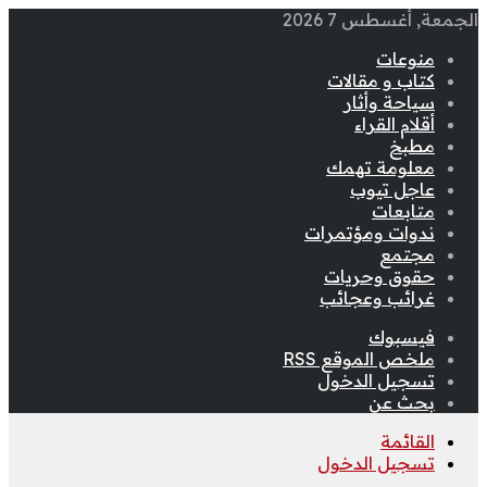
الجمعة, أغسطس 7 2026
منوعات
كتاب و مقالات
سياحة وأثار
أقلام القراء
مطبخ
معلومة تهمك
عاجل تيوب
متابعات
ندوات ومؤتمرات
مجتمع
حقوق وحريات
غرائب وعجائب
فيسبوك
ملخص الموقع RSS
تسجيل الدخول
بحث عن
القائمة
تسجيل الدخول