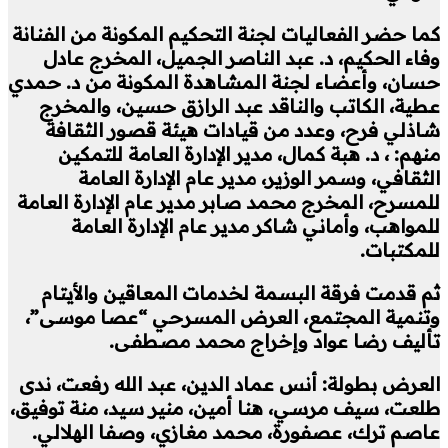
كما حضر الفعاليات لجنة التحكيم المكونة من الفنانة
وفاء الحكيم، د. عبد الناصر الجميل، المخرج عادل
حسان، وأعضاء لجنة المشاهدة المكونة من د. حمدي
عطية، الكاتب والناقد عبد الرازق حسين، والمخرج
شاذلي فرح، وعدد من قيادات هيئة قصور الثقافة
منهم: ، د. هبة كمال، مدير الإدارة العامة للتمكين
الثقافي، وسمر الوزير، مدير عام الإدارة العامة
للمسرح، المخرج محمد صابر مدير عام الإدارة العامة
للمواهب، وأماني شاكر مدير عام الإدارة العامة
للمكتبات.
ثم قدمت فرقة البسمة لخدمات المعاقين والأيتام
وتنمية المجتمع، العرض المسرحي “عصا موسى”،
تأليف رضا عواد وإخراج محمد مصطفى.
العرض بطولة: أنس عماد الدين، عبد الله رفعت، ندى
طلعت، سيف مرسي، هنا أمين، منير سيد، منة توفيق،
عاصم ترك، عصفورة، محمد مغازي، وصفا الهلالي.