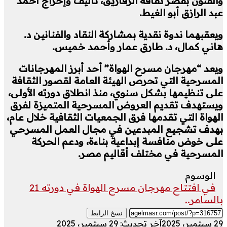
والفنون بقصر ثقافة الزقازيق، تأليف وإخراج أحمد
عبد الرازق أبو الغيط.
ويعقبهما ندوة نقدية بمشاركة النقاد والفنانين د.
هاني كمال، د. طارق عمار وأحمد خميس.
ويعد “مهرجان مسرح الهواة” أحد أبرز المهرجانات
المسرحية التي تحرص الهيئة العامة لقصور الثقافة
على تنظيمها بشكل سنوي، منذ انطلاق دورته الأولى،
ويستهدف تقديم العروض المسرحية المتميزة لفرق
الهواة التي تقدمها فرق الجمعيات الثقافية خلال عام،
بهدف تشجيع المبدعين في مجال العمل المسرحي
على خوض منافسة إبداعية بناءة، ودعم الحركة
المسرحية في مختلف أقاليم مصر.
الوسوم
في افتتاح مهرجان مسرح الهواة في دورته 21
بالسامر..
نسخ الرابط
29 سبتمبر، 2025
آخر تحديث: 29 سبتمبر، 2025