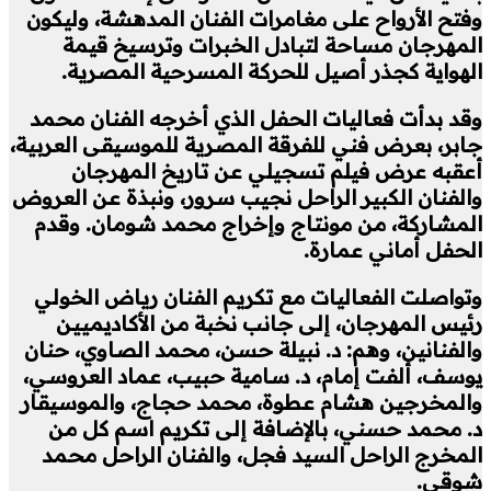
وفتح الأرواح على مغامرات الفنان المدهشة، وليكون
المهرجان مساحة لتبادل الخبرات وترسيخ قيمة
الهواية كجذر أصيل للحركة المسرحية المصرية.
وقد بدأت فعاليات الحفل الذي أخرجه الفنان محمد
جابر، بعرض فني للفرقة المصرية للموسيقى العربية،
أعقبه عرض فيلم تسجيلي عن تاريخ المهرجان
والفنان الكبير الراحل نجيب سرور، ونبذة عن العروض
المشاركة، من مونتاج وإخراج محمد شومان. وقدم
الحفل أماني عمارة.
وتواصلت الفعاليات مع تكريم الفنان رياض الخولي
رئيس المهرجان، إلى جانب نخبة من الأكاديميين
والفنانين، وهم: د. نبيلة حسن، محمد الصاوي، حنان
يوسف، ألفت إمام، د. سامية حبيب، عماد العروسي،
والمخرجين هشام عطوة، محمد حجاج، والموسيقار
د. محمد حسني، بالإضافة إلى تكريم اسم كل من
المخرج الراحل السيد فجل، والفنان الراحل محمد
شوقي.