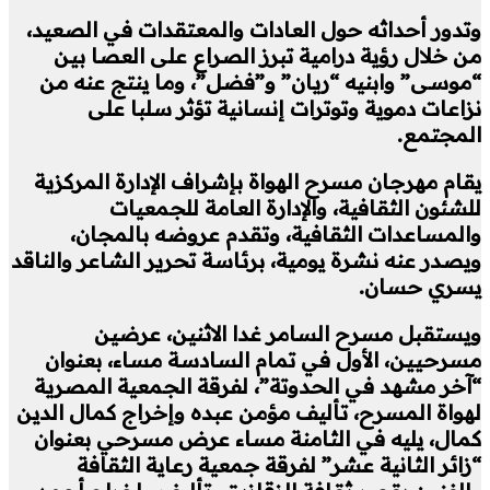
وتدور أحداثه حول العادات والمعتقدات في الصعيد،
من خلال رؤية درامية تبرز الصراع على العصا بين
“موسى” وابنيه “ريان” و”فضل”، وما ينتج عنه من
نزاعات دموية وتوترات إنسانية تؤثر سلبا على
المجتمع.
يقام مهرجان مسرح الهواة بإشراف الإدارة المركزية
للشئون الثقافية، والإدارة العامة للجمعيات
والمساعدات الثقافية، وتقدم عروضه بالمجان،
ويصدر عنه نشرة يومية، برئاسة تحرير الشاعر والناقد
يسري حسان.
ويستقبل مسرح السامر غدا الاثنين، عرضين
مسرحيين، الأول في تمام السادسة مساء، بعنوان
“آخر مشهد في الحدوتة”، لفرقة الجمعية المصرية
لهواة المسرح، تأليف مؤمن عبده وإخراج كمال الدين
كمال، يليه في الثامنة مساء عرض مسرحي بعنوان
“زائر الثانية عشر” لفرقة جمعية رعاية الثقافة