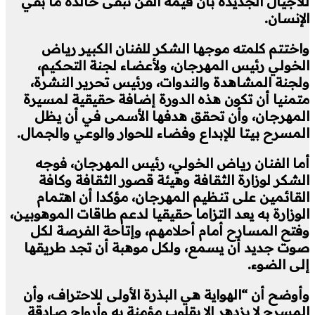
للأجيال الجديدة بأن قيمة الفن تبقى خالدة ما بقي
الإنسان.
واختتم كلمته موجها الشكر للفنان الكبير رياض
الخولي رئيس المهرجان، ولأعضاء لجنة التحكيم،
ولجنة المشاهدة والندوات، ورئيس تحرير النشرة،
متمنيا أن تكون هذه الدورة إضافة حقيقية لمسيرة
المهرجان، وأن تحقق هدفها الأسمى في أن يظل
المسرح بيتا للإبداع وفضاء للحوار والوعي والجمال.
أما الفنان رياض الخولي، رئيس المهرجان، فوجه
الشكر لوزارة الثقافة وهيئة قصور الثقافة وكافة
القائمين على تنظيم المهرجان، مؤكدا أن اهتمام
الوزارة به يعد التزاما حقيقيا لدعم طاقات الموهوبين،
وفتح المسارح أمام أحلامهم، وإتاحة الفرصة لكل
صوت جديد أن يسمع، ولكل موهبة أن تجد طريقها
إلى الضوء.
وأوضح أن “الهواية هي البذرة الأولى للاحتراف، وأن
المسرح لا يزدهر إلا بقلوب مؤمنة به وأرواح صادقة