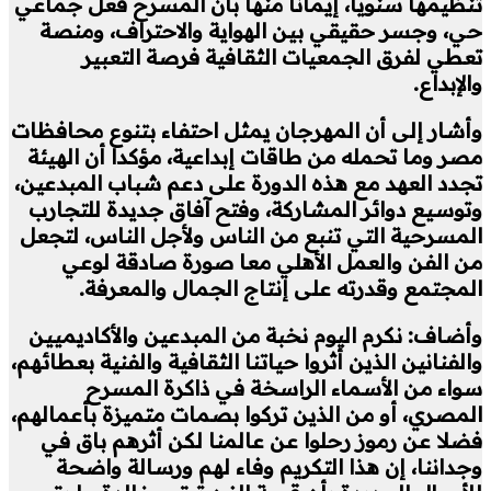
تنظيمها سنويا، إيمانا منها بأن المسرح فعل جماعي
حي، وجسر حقيقي بين الهواية والاحتراف، ومنصة
تعطي لفرق الجمعيات الثقافية فرصة التعبير
والإبداع.
وأشار إلى أن المهرجان يمثل احتفاء بتنوع محافظات
مصر وما تحمله من طاقات إبداعية، مؤكدا أن الهيئة
تجدد العهد مع هذه الدورة على دعم شباب المبدعين،
وتوسيع دوائر المشاركة، وفتح آفاق جديدة للتجارب
المسرحية التي تنبع من الناس ولأجل الناس، لتجعل
من الفن والعمل الأهلي معا صورة صادقة لوعي
المجتمع وقدرته على إنتاج الجمال والمعرفة.
وأضاف: نكرم اليوم نخبة من المبدعين والأكاديميين
والفنانين الذين أثروا حياتنا الثقافية والفنية بعطائهم،
سواء من الأسماء الراسخة في ذاكرة المسرح
المصري، أو من الذين تركوا بصمات متميزة بأعمالهم،
فضلا عن رموز رحلوا عن عالمنا لكن أثرهم باق في
وجداننا، إن هذا التكريم وفاء لهم ورسالة واضحة