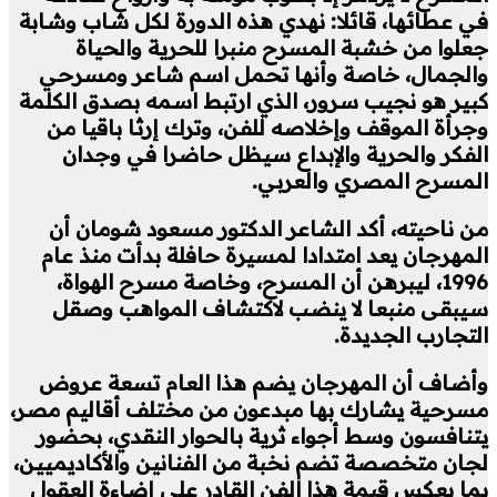
في عطائها، قائلا: نهدي هذه الدورة لكل شاب وشابة
جعلوا من خشبة المسرح منبرا للحرية والحياة
والجمال، خاصة وأنها تحمل اسم شاعر ومسرحي
كبير هو نجيب سرور، الذي ارتبط اسمه بصدق الكلمة
وجرأة الموقف وإخلاصه للفن، وترك إرثا باقيا من
الفكر والحرية والإبداع سيظل حاضرا في وجدان
المسرح المصري والعربي.
من ناحيته، أكد الشاعر الدكتور مسعود شومان أن
المهرجان يعد امتدادا لمسيرة حافلة بدأت منذ عام
1996، ليبرهن أن المسرح، وخاصة مسرح الهواة،
سيبقى منبعا لا ينضب لاكتشاف المواهب وصقل
التجارب الجديدة.
وأضاف أن المهرجان يضم هذا العام تسعة عروض
مسرحية يشارك بها مبدعون من مختلف أقاليم مصر،
يتنافسون وسط أجواء ثرية بالحوار النقدي، بحضور
لجان متخصصة تضم نخبة من الفنانين والأكاديميين،
بما يعكس قيمة هذا الفن القادر على إضاءة العقول