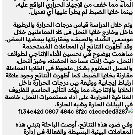
الماء، مما خفف من الإجهاد الحراري الواقع عليه.
بينما خلايا الضبط لم يطرأ عليها أي تعديل.
وتم خلال الدراسة قياس درجات الحرارة والرطوبة
داخل وخارج خلايا النحل في كلا المعاملتين خلال
موسمي الشتاء والصيف، ومقارنتها ببعضها البعض.
وقد أظهرت النتائج أن المعاملات المُستخدمة
ساهمت بوضوح في تحسين الأداء الإنتاجي لطوائف
النحل، حيث زادت مساحة الحضنة، وخبز النحل،
والعسل المختوم بشكل ملحوظ في الخلايا المعاملة
مقارنة بخلايا الضبط. كما أظهرت النتائج وجود علاقة
ارتباط إيجابية ووثيقة بين درجات الحرارة داخل
الخلايا والإنتاجية، مما يؤكد التأثير الحاسم للظروف
المناخية الحرارية على أداء مستعمرات النحل، خاصة
في البيئات الحارة وشبه الحارة.
وفي ضوء هذه النتائج، أوصت الباحثة بتبني هذه
المعاملات البيئية البسيطة والفعالة في إدارة