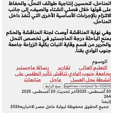
المناحل، لتحسين إنتاجية طوائف النحل، والحفاظ
على قوتها خلال فصلي الشتاء والصيف، إلى جانب
الالتزام بالإجراءات الأساسية الأخرى التي تُنفذ داخل
المناحل.
وفي نهاية المناقشة أوصت لجنة المناقشة والحكم
بمنح الباحثة درجة الماجستير في تخصص النحل
والحرير من قسم وقاية النبات بكلية الزراعة جامعة
جنوب الوادي بقنا.
الوسوم
التعليم العالى
تقارير
رسالة ماجستير
بجامعة جنوب الوادي تناقش تأثير الطقس على
أنشطة نحل العسل
عاجل
متابعات
نسخ الرابط
20 أغسطس، 2025
آخر تحديث: 20 أغسطس، 2025
264
إتبعنا
جميع الحقوق محفوظة لبوابة عاجل مصر الاخباريه2026