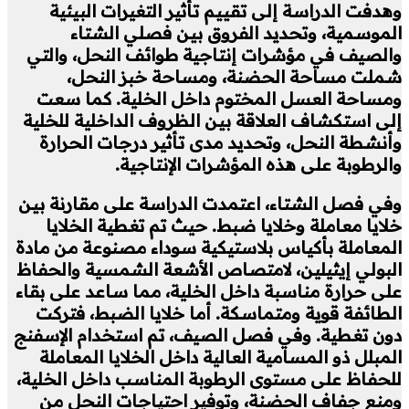
وهدفت الدراسة إلى تقييم تأثير التغيرات البيئية
الموسمية، وتحديد الفروق بين فصلي الشتاء
والصيف في مؤشرات إنتاجية طوائف النحل، والتي
شملت مساحة الحضنة، ومساحة خبز النحل،
ومساحة العسل المختوم داخل الخلية. كما سعت
إلى استكشاف العلاقة بين الظروف الداخلية للخلية
وأنشطة النحل، وتحديد مدى تأثير درجات الحرارة
والرطوبة على هذه المؤشرات الإنتاجية.
وفي فصل الشتاء، اعتمدت الدراسة على مقارنة بين
خلايا معاملة وخلايا ضبط. حيث تم تغطية الخلايا
المعاملة بأكياس بلاستيكية سوداء مصنوعة من مادة
البولي إيثيلين، لامتصاص الأشعة الشمسية والحفاظ
على حرارة مناسبة داخل الخلية، مما ساعد على بقاء
الطائفة قوية ومتماسكة. أما خلايا الضبط، فتركت
دون تغطية. وفي فصل الصيف، تم استخدام الإسفنج
المبلل ذو المسامية العالية داخل الخلايا المعاملة
للحفاظ على مستوى الرطوبة المناسب داخل الخلية،
ومنع جفاف الحضنة، وتوفير احتياجات النحل من