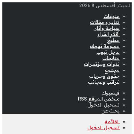
السبت, أغسطس 8 2026
منوعات
كتاب و مقالات
سياحة وأثار
أقلام القراء
مطبخ
معلومة تهمك
عاجل تيوب
متابعات
ندوات ومؤتمرات
مجتمع
حقوق وحريات
غرائب وعجائب
فيسبوك
ملخص الموقع RSS
تسجيل الدخول
بحث عن
القائمة
تسجيل الدخول