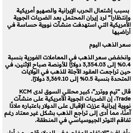
بسبب إشتعال الحرب الإيرانية والصهيو أمريكية
وإنتظارا” لرد إيران المحتمل بعد الضربات الجوية
الأمريكية التي استهدفت منشآت نووية حساسة في
أراضيها
سعر الذهب اليوم
وانخفض سعر الذهب في المعاملات الفورية بنسبة
0.4% إلى 3,354.03 دولارًا للأونصة صباح الإثنين، في
حين تراجعت العقود الآجلة للذهب في الولايات
المتحدة بنسبة 0.5% إلى 3,369.10 دولارًا.
قال “تيم ووترر”، كبير محللي السوق لدى KCM
Trade، إن الضربات الجوية الأمريكية على منشآت
نووية إيرانية عززت الإقبال على الدولار باعتباره ملاذًا
آمنًا، مما أدى إلى تراجع الذهب بشكل غير معتاد رغم
تفاقم التوتر الجيوسياسي في المنطقة.
وأضاف: “الارتفاع المفاجئ في الدولار قلص من أداء