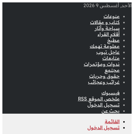
الأحد, أغسطس 9 2026
منوعات
كتاب و مقالات
سياحة وأثار
أقلام القراء
مطبخ
معلومة تهمك
عاجل تيوب
متابعات
ندوات ومؤتمرات
مجتمع
حقوق وحريات
غرائب وعجائب
فيسبوك
ملخص الموقع RSS
تسجيل الدخول
بحث عن
القائمة
تسجيل الدخول