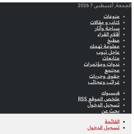
الجمعة, أغسطس 7 2026
منوعات
كتاب و مقالات
سياحة وأثار
أقلام القراء
مطبخ
معلومة تهمك
عاجل تيوب
متابعات
ندوات ومؤتمرات
مجتمع
حقوق وحريات
غرائب وعجائب
فيسبوك
ملخص الموقع RSS
تسجيل الدخول
بحث عن
القائمة
تسجيل الدخول