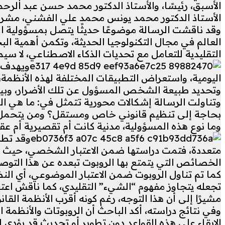
الأسبق، رئيسًا، والأستاذ الدكتور محمد حسن عبد الرحمن،
الأستاذ الدكتور محمد يونس محمد علي الفشني، مشرفً
وقد ناقشت الرسالة موضوعًا حديثًا يتصل بمسؤولية الذ
العالم في مجال التكنولوجيا الحديثة، وتكمن أهمية ال
التقليدية للتعامل مع تحديات الذكاء الاصطناعي، لا 
ويهدف ا
اليومية، واستعراض التطبيقات المختلفة لهذه الأنظمة، 
وتحديد طبيعة الشخص المسؤول عن تلك الأضرار، وبيا
وتناولت الرسالة إشكالات محورية تتمثل في: ما هي الطب
بحاجة إلى تنظيم قانوني خاص ومستقل؟ ومن يتحمل الم
وما نوع هذه المسؤولية، مدنية كانت أم تقصيرية أم عق
وقد تطر
متعددة، فتمت دراستها ضمن الاعتبار الشخصي، حيث نا
الخصائص التي يتمتع بها الروبوت تبعده عن هذا التوصي
كما تم تناول الروبوت ضمن الاعتبار الموضوعي، أي الن
تجعله يتجاوز مفهوم “الشيء” التقليدي، كما ناقش اعت
مشيرًا إلى أن هذا التوجه، رغم كونه أقرب الأنظمة القانو
وفي نتائج دراسته، أكد الباحث أن الروبوتات والأنظمة
الإبقاء على هذه القواعد دون تطوير أو تحديث قد يؤدي 