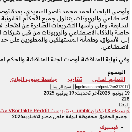
وأوصى الباحث أحمد محمد ناصر السعيدي، بعدة توصيات
الاصطناعي والروبوتات، يتناول جميع الأحكام القانونية
السابقة، وعلى رأسها التشريعات الصادرة عن الاتحاد الأ
خاصة بالذكاء الاصطناعي والروبوتات من قبل شركات ال
إلى الأسواق، وطمأنة المستهلكين والمطورين على حد 
الاصطناعي.
وفي نهاية المناقشة أوصت لجنة المناقشة والحكم لمنح
الوسوم
التعليم العالى
تقارير
جامعة جنوب الوادى
نسخ الرابط
19 يونيو، 2025
آخر تحديث: 19 يونيو، 2025
228
إتبعنا
فيسبوك
‫X
لينكدإن
بينتيريست
مشار
جميع الحقوق محفوظة لبوابة عاجل مصر الاخباريه2026
فيسبوك