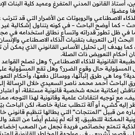
 أستاذ القانون المدني المتفرغ وعميد كلية البنات الإسل
ا وعضوًا.
كاء الاصطناعي والروبوتات عن الأضرار التي قد تترتب 
بحث – كما أوضح الباحث – في كونه يتناول إشكالية غير
سيما في ظل تطور قدراته واتساع نطاق استخدامه في مجا
لبحث إلى التعريف بتقنيات الذكاء الاصطناعي والإنسان ا
كما يهدف إلى تحليل الأساس القانوني الذي يمكن أن تبن
ن أحكام التعويض ذات الصلة.
يعة القانونية للذكاء الاصطناعي؟ وهل تصلح القواعد الق
سؤولية حال وقوع الضرر؟ وهل تقع المسؤولية على الم
دية؟ وما هي طرق إثباتها، ووسائل دفعها، وأحكام التع
ق الباحث أحمد محمد ناصر السعيدي خلال الرسالة إلى 
قش إمكانية منحه شخصية قانونية مستقلة، أو اعتباره
ف، مع توجيه انتقادات علمية وقانونية لهذا التوجه، مم
ظر إليه كشيء أو آلة تتطلب عناية خاصة، لكن الباحث ب
باره من قبيل “المنتجات” التي يطالها تنظيم قانوني خ
نية الممكنة للتطبيق، إلا أنه لم يَسْلم أيضًا من النقد و
 الذكية تتمتع بخصائص فريدة تجعل من الصعب إخضاعها ل
إلى قصور تشريعي في مواجهة المخاطر القانونية المترتب