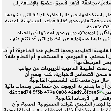
امية بجامعة الأزهر الأسبق، عضوًا، بالإضافة إلى
على استخدامها، في ظل الطفرة الهائلة التي يشهدها
 مسبوقة تتعلق بمدى كفاية قواعد المسؤولية المدنية
لات متعددة.
لآلي (الروبوت)، وبيان مدى أهميتها في الحياة
ى عليه المسؤولية عن الأضرار التي قد تنتج عنها،
انونية التقليدية وحدها لتنظيم هذه الظاهرة؟ أم أننا
صنع، أم المبرمج، أم المستخدم، أم النظام ذاته؟
ويض المرتبطة بها؟
بحث الطبيعة القانونية للروبوتات من جوانب
 ضمن الأشخاص الاعتبارية، لكنه أوضح أن
ا حال دون منحه تلك الشخصية القانونية.
يّن أن ما يتمتع به الروبوت من خصائص وسمات ذاتية
اص،
الرفض في الأوساط القانونية.
لإطار التقليدي لقواعد المسؤولية المدنية، وأن
ة على استخدام الذكاء الاصطناعي في الحياة اليومية.