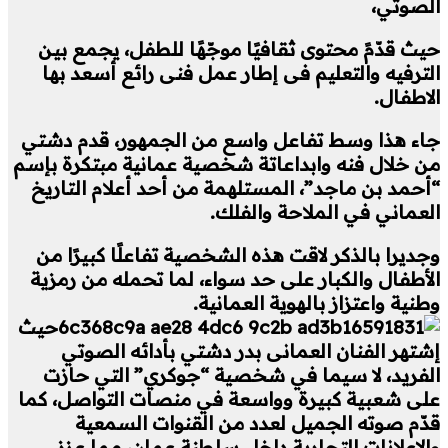
الصوتي،
حيث قدّمً محتوى ثقافيًا موجّهًا للطفل، يجمع بين
الترفيه والتعليم فى إطار عمل فنى رائع أسعد بها
الاطفال.
جاء هذا وسط تفاعل واسع من الجمهور، قدم دشتي
من خلال فنه وابداعاتة شخصية عمانية مبتكرة بإسم
“أحمد بن ماجد”، المستلهمة من أحد أعلام التاريخ
العماني في الملاحة والفلك.
وجديرا بالذكر لاقت هذه الشخصية تفاعلًا كبيرًا من
الأطفال والكبار على حد سواء، لما تحمله من رمزية
وطنية واعتزاز بالهوية العمانية.
حيث
إشتهر الفنان العمانى بدر دشتي بأدائه الصوتي
الفريد، لا سيما في شخصية “جوكري” التي حازت
على شعبية كبيرة وواسعة في منصات التواصل، كما
قدّم صوته الجميل لعدد من القنوات السمعية
والإعلانات التجارية داخل سلطنة عمان، مما عزز