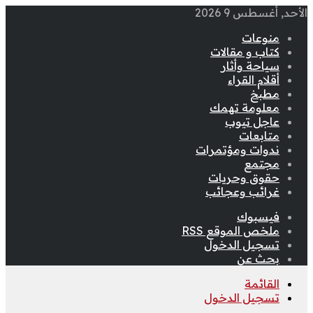
الأحد, أغسطس 9 2026
منوعات
كتاب و مقالات
سياحة وأثار
أقلام القراء
مطبخ
معلومة تهمك
عاجل تيوب
متابعات
ندوات ومؤتمرات
مجتمع
حقوق وحريات
غرائب وعجائب
فيسبوك
ملخص الموقع RSS
تسجيل الدخول
بحث عن
القائمة
تسجيل الدخول