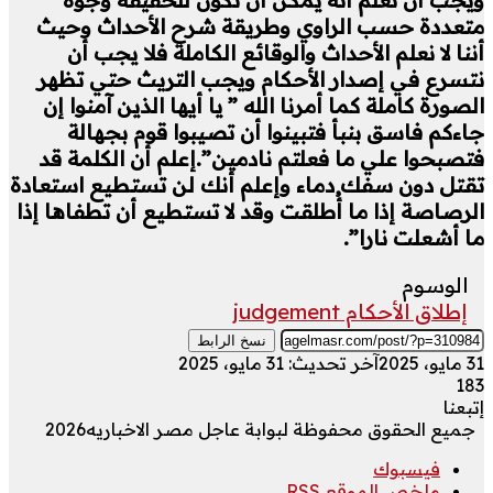
متعددة حسب الراوي وطريقة شرح الأحداث وحيث
أننا لا نعلم الأحداث والوقائع الكاملة فلا يجب أن
نتسرع في إصدار الأحكام ويجب التريث حتي تظهر
الصورة كاملة كما أمرنا الله ” يا أيها الذين آمنوا إن
جاءكم فاسق بنبأ فتبينوا أن تصيبوا قوم بجهالة
فتصبحوا علي ما فعلتم نادمين”.إعلم أن الكلمة قد
تقتل دون سفك دماء وإعلم أنك لن تستطيع استعادة
الرصاصة إذا ما أُطلقت وقد لا تستطيع أن تطفاها إذا
ما أشعلت نارا”.
الوسوم
إطلاق الأحكام judgement
نسخ الرابط
31 مايو، 2025
آخر تحديث: 31 مايو، 2025
183
إتبعنا
جميع الحقوق محفوظة لبوابة عاجل مصر الاخباريه2026
فيسبوك
ملخص الموقع RSS