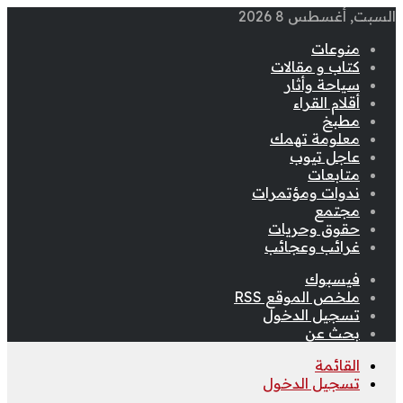
السبت, أغسطس 8 2026
منوعات
كتاب و مقالات
سياحة وأثار
أقلام القراء
مطبخ
معلومة تهمك
عاجل تيوب
متابعات
ندوات ومؤتمرات
مجتمع
حقوق وحريات
غرائب وعجائب
فيسبوك
ملخص الموقع RSS
تسجيل الدخول
بحث عن
القائمة
تسجيل الدخول