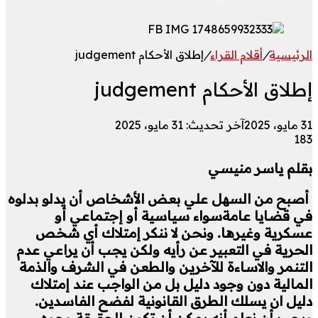
الرئيسية
/
أقلام القراء
/
إطلاق الأحكام judgement
إطلاق الأحكام judgement
31 مايو، 2025
آخر تحديث: 31 مايو، 2025
183
بقلم ياسر منيسي
أصبح من السهل علي بعض الأشخاص أن يدلو بدلوه
في قضايا عامةسواء سياسية أو إجتماعي أو
عسكرية وغيرها. ونحن لا ننكر إمتلاك أي شخص
الحرية في التعبير عن رأيه ولكن يجب أن يراعي عدم
التنمر والاساءة للآخرين والطعن في الشرف والذمة
المالية دون وجود دليل بل من الواجب عند إمتلاك
دليل ان يسلك الطرق القانونية لفضح الفاسدين.
ويجب أن نعلم أنه يمكن أن تكون للحقيقة وجوه