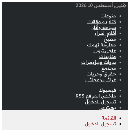
الإثنين, أغسطس 10 2026
منوعات
كتاب و مقالات
سياحة وأثار
أقلام القراء
مطبخ
معلومة تهمك
عاجل تيوب
متابعات
ندوات ومؤتمرات
مجتمع
حقوق وحريات
غرائب وعجائب
فيسبوك
ملخص الموقع RSS
تسجيل الدخول
بحث عن
القائمة
تسجيل الدخول