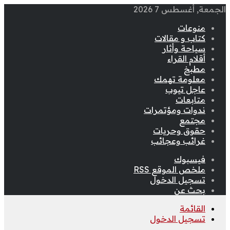
الجمعة, أغسطس 7 2026
منوعات
كتاب و مقالات
سياحة وأثار
أقلام القراء
مطبخ
معلومة تهمك
عاجل تيوب
متابعات
ندوات ومؤتمرات
مجتمع
حقوق وحريات
غرائب وعجائب
فيسبوك
ملخص الموقع RSS
تسجيل الدخول
بحث عن
القائمة
تسجيل الدخول