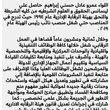
اللواء عمرو عادل حسني إبراهيم حاصل علي
ليسانس الحقوق و العلوم الشرطيه من كليه الشرطة
والتحق بهيئة الرقابة الإدارية عام ١٩٩٤ حيث تدرج في
المناصب حتي شغل منصب نائب رئيس الهيئة عام
٢٠١٩ .
وخلال ثمانية وعشرون عاماً قضاها في العمل
الرقابي، شغل خلالها كافة الوظائف التنفيذية
والقيادية بالوحدات المركزية والإقليمية والتخصصية
بالهيئة ، وأشرف على تنفيذ ومتابعة تكليفات القيادة
السياسية وتقييم أعمال الجهاز الإداري للدولة
والمرشحين لشغل الوظائف العليا وكذا الإشراف على
متابعة تنفيذ المشروعات القومية بالإضافة إلي
مشاركته في تطوير وتعديل هيكل الهيئه واستحداث
وحدات رقابية جديده لمواكبة تطور مفهوم منع
ومكافحة الفساد وتطبيق مبادئ الحوكمة ومواجهة
التطور في الجريمة بشكل علمي تخصصي ، كما
شارك في إجراءات تعديل قانون هيئة الرقابه الاداريه
وإضافة اختصاصات ضبط جرائم الإتجار بالبشر